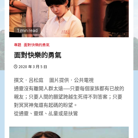
心道法師：禪就是禪
1
1 min read
心和平，才有真正的生態永續
專題
面對快樂的勇氣
面對快樂的勇氣
2
2020 年 3 月 5 日
要把心醫好，就要離相
撰文．呂松庭 圖片提供．公共電視
通靈沒有離開人群太遠──只要每個家族都有已故的
親友；只要人間的願望跨越生死得不到答案；只要
3
對冥冥神鬼還有起碼的盼望。
從通靈、靈媒、乩童或是扶鸞
在覺性上無一立錐之地