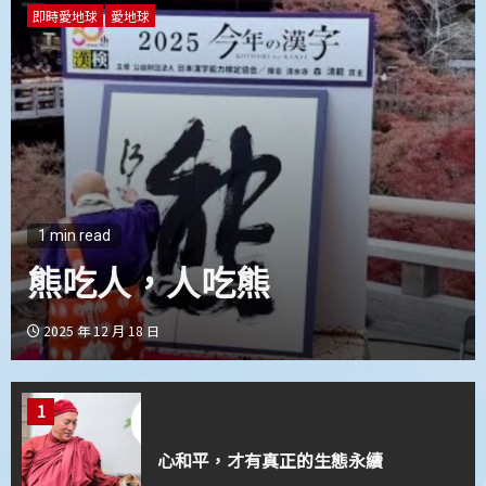
3
即時愛地球
愛地球
在覺性上無一立錐之地
4
止惡行善的導航系統
1 min read
大白鯊現生命奧秘
5
心道法師：禪就是禪
2025 年 8 月 19 日
1
心和平，才有真正的生態永續