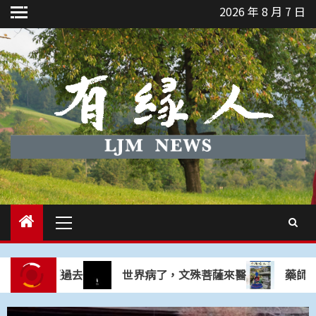
Skip
2026 年 8 月 7 日
to
content
Primary
Menu
：煩惱已經過去
世界病了，文殊菩薩來醫
藥師佛是