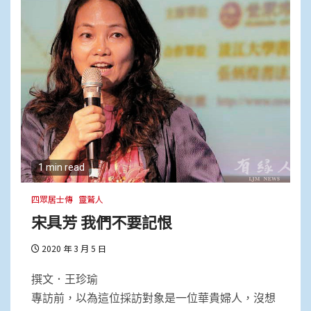
1 min read
四眾居士傳
靈鷲人
宋具芳 我們不要記恨
2020 年 3 月 5 日
撰文．王珍瑜
專訪前，以為這位採訪對象是一位華貴婦人，沒想