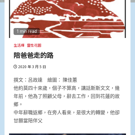
1 min read
生活禪
靈性花園
陪爸爸走的路
2020 年 3 月 5 日
撰文：呂政達 繪圖： 陳佳蕙
他約莫四十來歲，個子不算高，講話斯斯文文，幾
年前，他為了照顧父母，辭去工作，回到花蓮的故
鄉。
中年辭職返鄉，在旁人看來，是很大的轉變，他卻
甘願當陪伴父