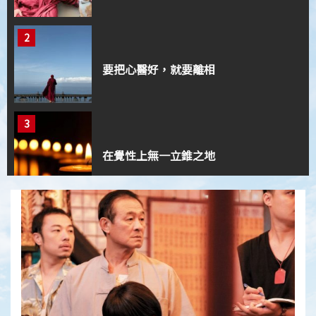
2
要把心醫好，就要離相
3
在覺性上無一立錐之地
4
止惡行善的導航系統
5