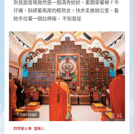
到見面發現竟然是一個清秀姣好，素顏穿著棉 T 牛
仔褲，斜綁著馬尾的輕熟女。快步走進辦公室，看
她手拉著一個拉桿箱， 不知是從
1 min read
四眾居士傳
靈鷲人