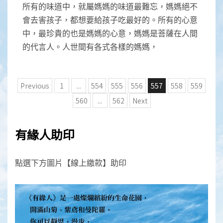
所有的味道中，就屬媽媽的味道最難忘，媽媽絕不
會去害孩子，都想要給孩子吃最好的。所有的心意
中，最珍貴的也是媽媽的心意，媽媽是菩薩在人間
的代言人。人世間有各式各樣的媽媽，
文
Previous
1
...
554
555
556
557
558
559
章
560
...
562
Next
分
頁
有緣人助印
點選下方圖片【線上繳款】助印