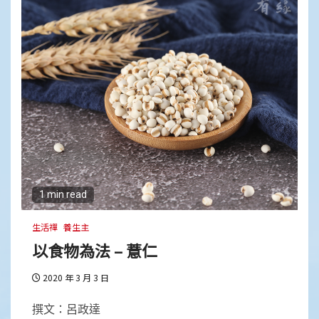
1 min read
生活禪
養生主
以食物為法 – 薏仁
2020 年 3 月 3 日
撰文：呂政達