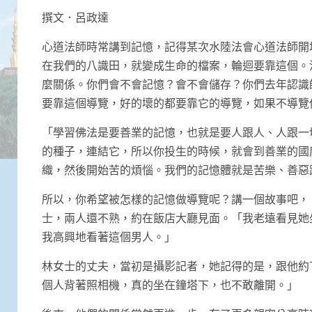
Link
撰文．呂政達
心道法師時常講到記憶，記得某次水陸法會心道法師開
在我們的八識田，就變成生命的檔案，輪迴要靠這個。
麼關係。你們會不會記憶？會不會儲存？你們去年認識
要靠這個導覽，好的壞的都要靠它的導覽，如果不導覽
「學習佛法是要善業的記憶，也就是要人跟人、人跟一
的種子，連結它，所以你投生的時候，就會到善業的國
織，然後開始苦的煩惱。我們的記憶體就是苦樂、善惡
所以，你希望被怎樣的記憶做導覽呢？講一個故事吧，
士，兩人還不熟，約在飯店大廳見面。「我老遠看見她
我高興地看著這個男人。」
林女士的丈夫，當初是攝影記者，她記得的是，跟他約
個人背著照相機，真的坐在鐘塔下，也不敢離開。」