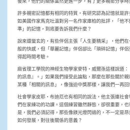
後來，他們的關係當然更進一步，有了更多親密分享時
許多親密記憶都有相同的特質，有研究認為記憶就是許
如美國作家馬克吐溫對另一名作家庫柏的批評，「他不
準」的記憶，到底要告訴我們什麼？
說來還蠻玄的，有些伴侶主張「人生要精采」，他們在
般的快感，但「華麗記憶」伴侶卻比「瑣碎記憶」伴侶
得起時間考驗。
麻省理工學院的神經生物學家麥特‧威爾孫這樣說道：
的訊息』。」如果我們接受此論點，那麼在那些關於親
某種「相關的訊息」，像強迫中獎那樣，讓我們一再回
社會學家皮耶‧布迪厄也有相同的說法，他主張連社會
們在家練功的功課。這個練習雖然靜態，卻很重要，也就是197
是，我們必須記得，那些像鎂光燈閃過的，不一定是昂
如何發展，對往後關係的意義？