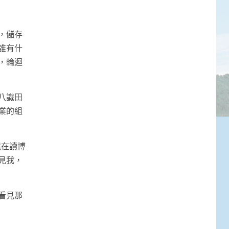
，儲存
誰有什
，輪迴
八識田
業的組
還在讀博
見我，
看見那