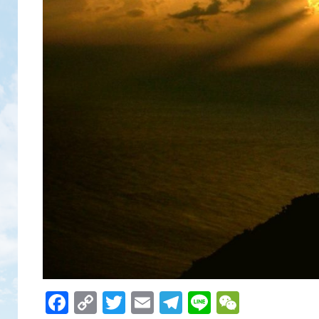
Facebook
Copy
Twitter
Email
Telegram
Line
WeCha