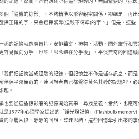
刻的記憶，然而，她們始終記得這些瑣碎的，無關緊要的「掠影
多個「隨機的掠影」，不夠精準以形容親密關係，卻總是一再出
選擇正確的字，只會選擇緊靠(但較不精準)的字。」但是，這些
一起的記憶就像廣告片，安排華宴、禮物、活動、國外旅行和雲
更容易傾向分手，也許「思念總在分手後」，平淡無奇的回憶顯
「我們把記憶當成經驗的紀錄，但記憶並不僅是儲存訊息，而是
密伴侶平淡無奇的，連回想者自己都覺得莫名其妙的記憶裡，必
想起。
學也要從這些掠影般的記憶開始貫串，尋找意義。當然，也應可
7年心理學家提出的「鎂光燈記憶」(Flashbulb memory)
貴的華麗片段，靜靜的回想，整理思緒，這些回憶牽引出來的事