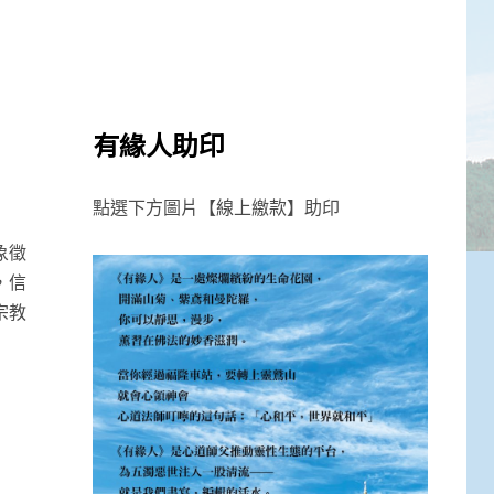
有緣人助印
點選下方圖片【線上繳款】助印
象徵
，信
宗教