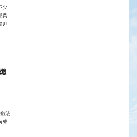
不少
都具
輪迴
燃
心道法
育成