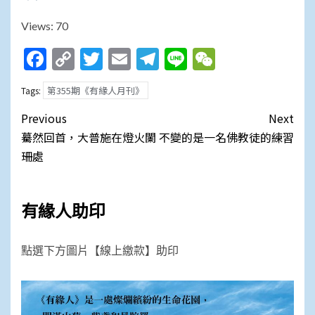
Views: 70
Facebook
Copy
Twitter
Email
Telegram
Line
WeChat
Link
第355期《有緣人月刊》
Tags:
Post
Previous
Next
navigation
驀然回首，大普施在燈火闌
不變的是一名佛教徒的練習
珊處
有緣人助印
點選下方圖片【線上繳款】助印