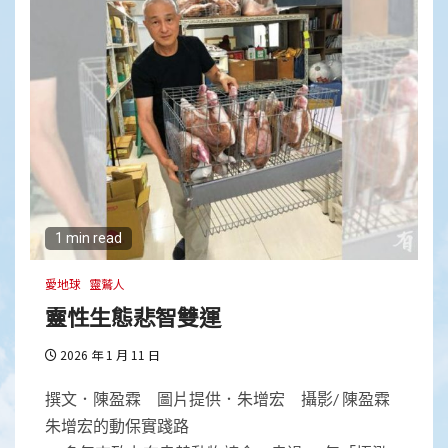
1 min read
愛地球
靈鷲人
靈性生態悲智雙運
2026 年 1 月 11 日
撰文．陳盈霖 圖片提供．朱增宏 攝影/ 陳盈霖
朱增宏的動保實踐路