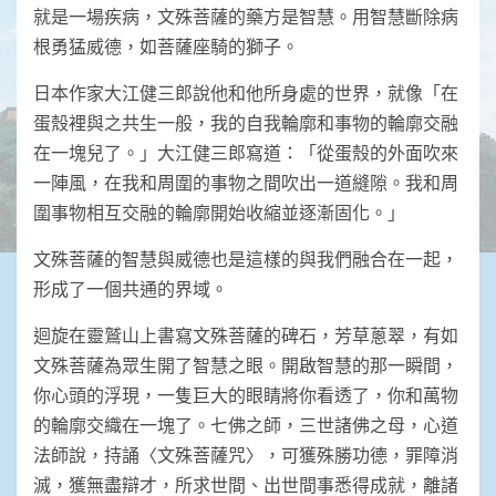
就是一場疾病，文殊菩薩的藥方是智慧。用智慧斷除病
根勇猛威德，如菩薩座騎的獅子。
日本作家大江健三郎說他和他所身處的世界，就像「在
蛋殼裡與之共生一般，我的自我輪廓和事物的輪廓交融
在一塊兒了。」大江健三郎寫道：「從蛋殼的外面吹來
一陣風，在我和周圍的事物之間吹出一道縫隙。我和周
圍事物相互交融的輪廓開始收縮並逐漸固化。」
文殊菩薩的智慧與威德也是這樣的與我們融合在一起，
形成了一個共通的界域。
迴旋在靈鷲山上書寫文殊菩薩的碑石，芳草蔥翠，有如
文殊菩薩為眾生開了智慧之眼。開啟智慧的那一瞬間，
你心頭的浮現，一隻巨大的眼睛將你看透了，你和萬物
的輪廓交織在一塊了。七佛之師，三世諸佛之母，心道
法師說，持誦〈文殊菩薩咒〉，可獲殊勝功德，罪障消
滅，獲無盡辯才，所求世間、出世間事悉得成就，離諸