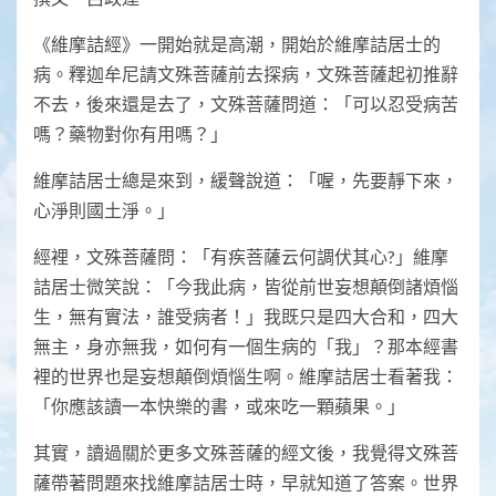
《維摩詰經》一開始就是高潮，開始於維摩詰居士的
病。釋迦牟尼請文殊菩薩前去探病，文殊菩薩起初推辭
不去，後來還是去了，文殊菩薩問道：「可以忍受病苦
嗎？藥物對你有用嗎？」
維摩詰居士總是來到，緩聲說道：「喔，先要靜下來，
心淨則國土淨。」
經裡，文殊菩薩問：「有疾菩薩云何調伏其心?」維摩
詰居士微笑說：「今我此病，皆從前世妄想顛倒諸煩惱
生，無有實法，誰受病者！」我既只是四大合和，四大
無主，身亦無我，如何有一個生病的「我」？那本經書
裡的世界也是妄想顛倒煩惱生啊。維摩詰居士看著我：
「你應該讀一本快樂的書，或來吃一顆蘋果。」
其實，讀過關於更多文殊菩薩的經文後，我覺得文殊菩
薩帶著問題來找維摩詰居士時，早就知道了答案。世界