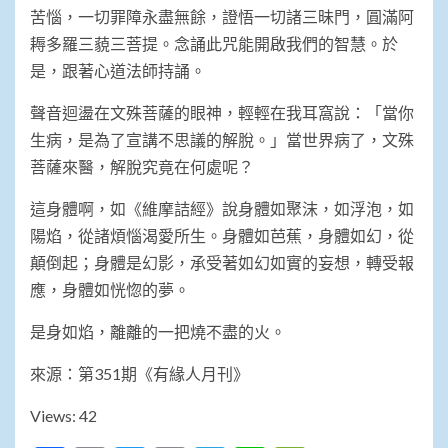
苦惱，一切罪障永盡無餘，證悟一切諸三昧門，圓滿阿
耨多羅三藐三菩提。念誦此咒能開啟我們的智慧。於
是，跟著心道法師持誦。
聲音迴盪在文殊菩薩的眼神，輕輕在我耳窩說：「當你
生病，是為了宣講不思議的解脫。」當世界病了，文殊
菩薩來醫，解脫究竟在何處呢？
這身體啊，如《維摩詰經》說身體如聚沫，如浮泡，如
陽焰，從諸煩惱渴愛所生。身體如芭蕉，身體如幻，從
顛倒起；身體是幻影，承受著如幻如實的妄想，轉受報
應，身體如恍惚的夢。
是身如焰，離離的一把燒不盡的火。
來源：第351期《有緣人月刊》
Views: 42