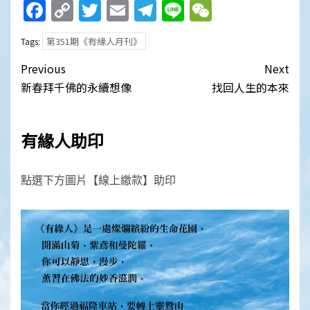
Facebook
Copy
Twitter
Email
Telegram
Line
WeChat
Link
第351期《有緣人月刊》
Tags:
Post
Previous
Next
navigation
新春拜千佛的永續想像
找回人生的本來
有緣人助印
點選下方圖片【線上繳款】助印