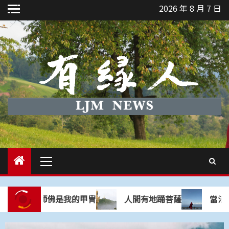
Skip
2026 年 8 月 7 日
to
content
Primary
Menu
3
在覺性上無一立錐之地
藥師佛是我的甲冑
人間有地踊菩薩
當法師