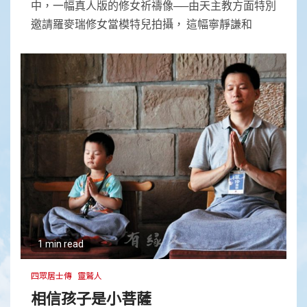
中，一幅真人版的修女祈禱像──由天主教方面特別
邀請羅麥瑞修女當模特兒拍攝， 這幅寧靜謙和
1 min read
四眾居士傳
靈鷲人
相信孩子是小菩薩