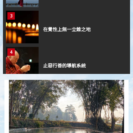
3
在覺性上無一立錐之地
4
止惡行善的導航系統
5
心道法師：禪就是禪
1