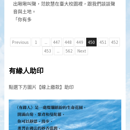
出啾啾叫聲，范欽慧在臺大校園裡，跟我們談談聲
音與土地。
「你有多
文
Previous
1
...
447
448
449
450
451
452
章
453
...
562
Next
分
頁
有緣人助印
點選下方圖片【線上繳款】助印