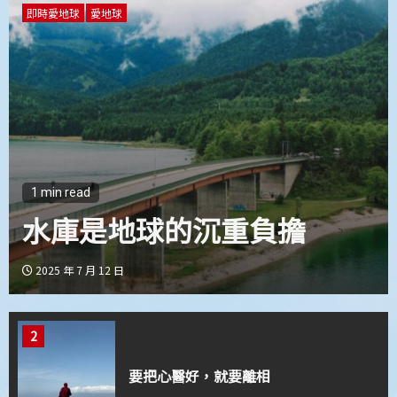
4
即時愛地球
愛地球
止惡行善的導航系統
5
心道法師：禪就是禪
1 min read
水庫是地球的沉重負擔
1
心和平，才有真正的生態永續
2025 年 7 月 12 日
2
要把心醫好，就要離相