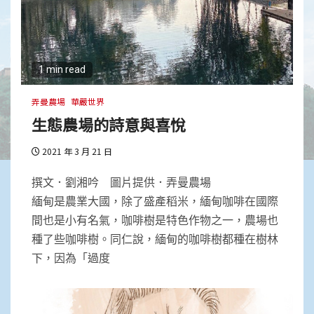
心和平，才有真正的生態永續
2
1 min read
要把心醫好，就要離相
弄曼農場
華嚴世界
生態農場的詩意與喜悅
3
2021 年 3 月 21 日
在覺性上無一立錐之地
撰文．劉湘吟 圖片提供．弄曼農場
緬甸是農業大國，除了盛產稻米，緬甸咖啡在國際
間也是小有名氣，咖啡樹是特色作物之一，農場也
種了些咖啡樹。同仁說，緬甸的咖啡樹都種在樹林
下，因為「過度