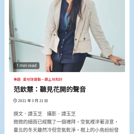
1 min read
專題
愛地球運動－跟土地和好
范欽慧：聽見花開的聲音
2021 年 3 月 21 日
撰文．譚玉芝 攝影．譚玉芝
微微的細雨已經飄了一個禮拜，空氣裡滲著涼意，
臺北的冬天雖然冷但空氣乾淨，樹上的小鳥紛紛發