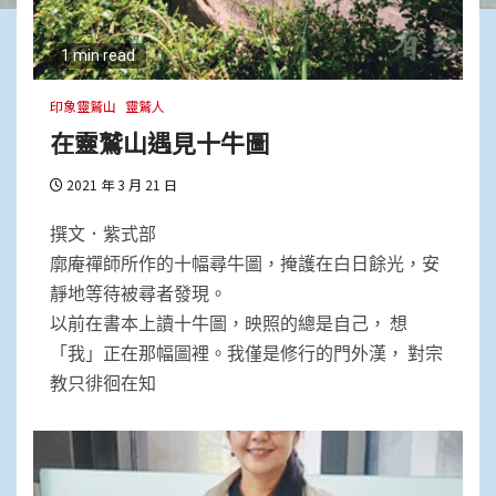
1 min read
印象靈鷲山
靈鷲人
在靈鷲山遇見十牛圖
2021 年 3 月 21 日
撰文．紫式部
廓庵禪師所作的十幅尋牛圖，掩護在白日餘光，安
靜地等待被尋者發現。
以前在書本上讀十牛圖，映照的總是自己， 想
「我」正在那幅圖裡。我僅是修行的門外漢， 對宗
教只徘徊在知