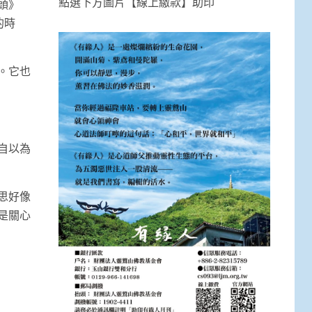
點選下方圖片【線上繳款】助印
頭》
的時
。它也
自以為
思好像
是關心