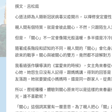
Link
撰文．呂松庭
心道法師為人類新冠狀病毒災疫開示， 以禪修安定靈
親人間有個特質，就是會彼此關心，不然，只跟陌生人
但是，「關心」不一定會像陽光般溫暖，多半還是冷冷
隨著成長階段和認知的不同，親人間的「關心」會化身
欲來的戰爭。關心與被關心的雙方，竟然都不諒解對方
我看過張作驥導演的《當愛來的時候》，女主角來春從
心她，她怨生日沒有人記得，跟媽媽講，得到的回答是
友落跑，她就要變成小媽媽時，還是同一群家人，從責
所以，歷經種種，體驗到關心原來可以是這樣的來春最
光，誰不喜歡呢？
「關心」這個詞其實有一層意思，為了親人把心「關」