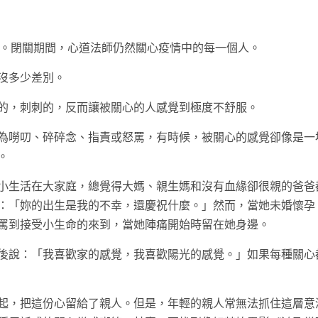
性。閉關期間，心道法師仍然關心疫情中的每一個人。
沒多少差別。
的，刺刺的，反而讓被關心的人感覺到極度不舒服。
為嘮叨、碎碎念、指責或怒罵，有時候，被關心的感覺卻像是一
。
小生活在大家庭，總覺得大媽、親生媽和沒有血緣卻很親的爸爸
：「妳的出生是我的不幸，還慶祝什麼。」然而，當她未婚懷孕
罵到接受小生命的來到，當她陣痛開始時留在她身邊。
後說：「我喜歡家的感覺，我喜歡陽光的感覺。」如果每種關心
起，把這份心留給了親人。但是，年輕的親人常無法抓住這層意