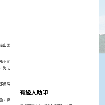
場山雨
都不關
，男朋
都像陽
有緣人助印
涵，覺