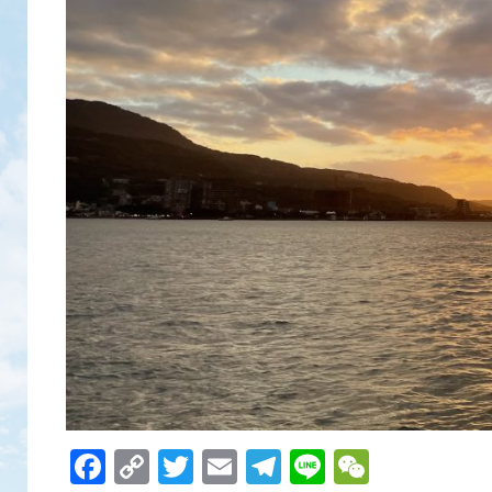
Facebook
Copy
Twitter
Email
Telegram
Line
WeCha