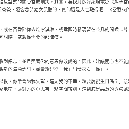
種反話式的關心當成嘲笑。其實，要找到像好萊塢電影《鴻孕當
超完美爸爸，還會念詩給女兒聽的，真的還是人世難得吧。《當愛來
，或在黃昏陪你去吃冰淇淋，或睡醒時發現留在茶几的問候卡片
回想時，感激你需要的那陣痛。
收到訊息，並且照著你的意思做改變的。因此，建議關心也不能
觀新的溝通語詞，盡量還是從「我」出發來看「你」。
以後，你常會讓我失望，這是我的不幸，還要慶祝生日嗎？」意
衝地帶，讓對方的心思有一點空間辨別，這到底是惡意的責罵還
t