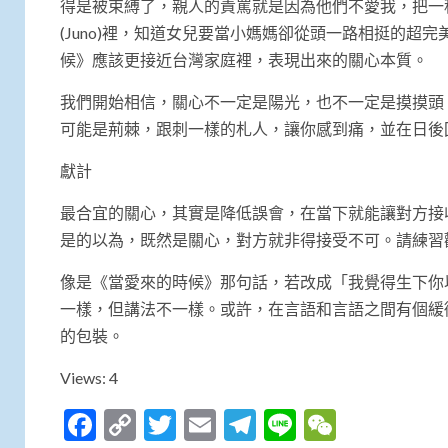
得是被束縛了，親人的責罵就是因為他們不愛我，把一
(Juno)裡，知道女兒要當小媽媽卻從頭一路相挺的
候》應該更接近台灣家庭裡，表現出來的關心本質。
我們開始相信，關心不一定是陽光，也不一定是摸摸頭
可能是荊棘，跟刺一樣的札人，讓你感到痛，並在日後
獻計
最合宜的關心，其實是降低誤會，在當下就能讓對方接
是的以為，既然是關心，對方就非得接受不可。請練習
像是《當愛來的時候》那句話，若改成「我覺得生下你
一樣，但講法不一樣。或許，在言語和言語之間有個緩
的包裝。
Views: 4
Facebook
Copy
Twitter
Email
Telegram
Line
WeCha