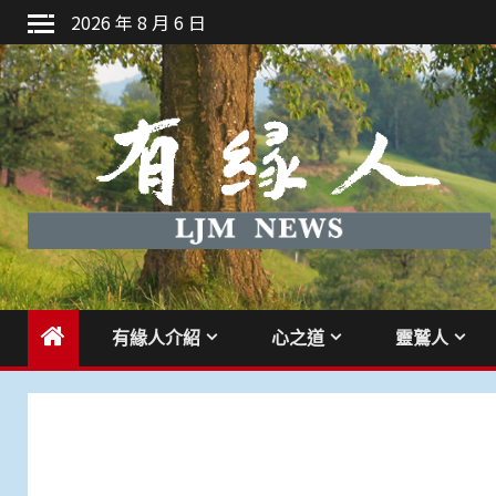
Skip
2026 年 8 月 6 日
to
content
有緣人介紹
心之道
靈鷲人