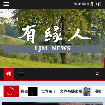
Skip
2026 年 8 月 9 日
to
content
Primary
Menu
：煩惱已經過去
世界病了，文殊菩薩來醫
藥師佛是