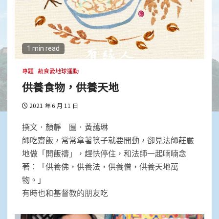
心道法師：禪就是禪
1
1 min read
心和平，才有真正的生態永續
專題
蔬食愛地球運動
供養食物，供養天地
2
2021 年 6 月 11 日
要把心醫好，就要離相
撰文．顏靜 圖．黃藹琳
師吃齋飯，常常拿著筷子就要開動，卻見法師莊嚴
地做「開飯禱」，趕快停住，和法師一起喃喃念
3
著：「供養佛，供養法，供養僧，供養天地萬
物。」
在覺性上無一立錐之地
有時也和基督教的朋友吃