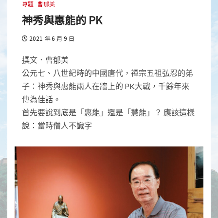
專題
曹郁美
神秀與惠能的 PK
2021 年 6 月 9 日
撰文．曹郁美
公元七、八世紀時的中國唐代，禪宗五祖弘忍的弟
子：神秀與惠能兩人在牆上的 PK大戰，千餘年來
傳為佳話。
首先要說到底是「惠能」還是「慧能」？ 應該這樣
說：當時僧人不識字