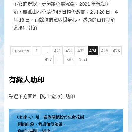
不安的現狀，更須讓心靈沉澱，2021 年新歲伊
始，靈鷲山春季精進49 日禪修啟關，2 月 28 日∼ 4
月 18 日，百餘位僧眾收攝身心， 透過開山住持心
道法師引領
文
Previous
1
...
421
422
423
424
425
426
章
427
...
563
Next
分
頁
有緣人助印
點選下方圖片【線上繳款】助印