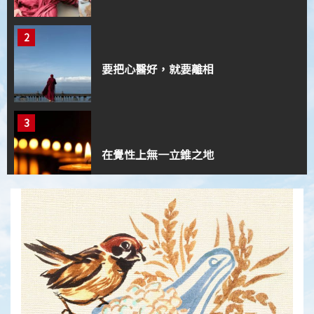
2
要把心醫好，就要離相
3
在覺性上無一立錐之地
4
止惡行善的導航系統
5