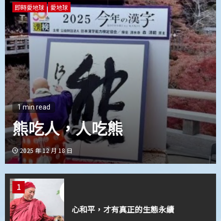
3
即時愛地球
愛地球
在覺性上無一立錐之地
4
止惡行善的導航系統
1 min read
大白鯊現生命奧秘
5
心道法師：禪就是禪
2025 年 8 月 19 日
1
心和平，才有真正的生態永續