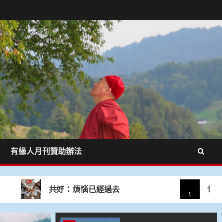
3
在覺性上無一立錐之
地
4
止惡行善的導航系統
5
心道法師：禪就是禪
有緣人月刊贊助辦法
1
心和平，才有真正的
共好：煩惱已經過去
世界病了
生態永續