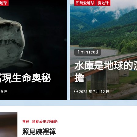
地球
即時愛地球
愛地球
1 min read
水庫是地球的
鯊現生命奧秘
擔
19 日
2025 年 7 月 12 日
專題
蔬食愛地球運動
照見碗裡禪