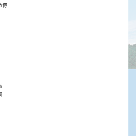
教博
做
養