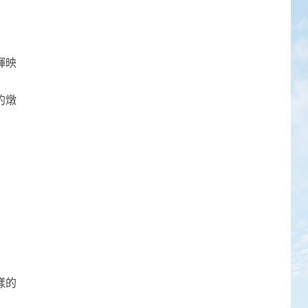
1
心和平，才有真正的
生態永續
輝映
2
要把心醫好，就要離
的燉
相
3
在覺性上無一立錐之
地
樣的