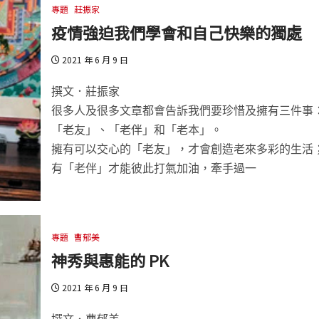
專題
莊振家
疫情強迫我們學會和自己快樂的獨處
2021 年 6 月 9 日
撰文．莊振家
很多人及很多文章都會告訴我們要珍惜及擁有三件事
「老友」、「老伴」和「老本」。
擁有可以交心的「老友」，才會創造老來多彩的生活
有「老伴」才能彼此打氣加油，牽手過一
專題
曹郁美
神秀與惠能的 PK
2021 年 6 月 9 日
撰文．曹郁美