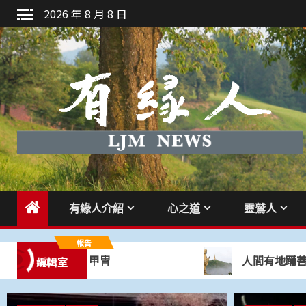
Skip
2026 年 8 月 8 日
to
content
有緣人介紹
心之道
靈鷲人
報告
藥師佛是我的甲冑
人間有地踊菩薩
編輯室