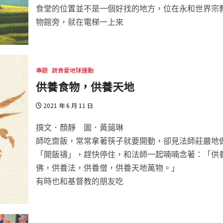
食堂的位置並不是一個好找的地方，位在永和世界宗
物館旁，就在電梯一上來
專題
蔬食愛地球運動
供養食物，供養天地
2021 年 6 月 11 日
撰文．顏靜 圖．黃藹琳
師吃齋飯，常常拿著筷子就要開動，卻見法師莊嚴地
「開飯禱」，趕快停住，和法師一起喃喃念著：「供
佛，供養法，供養僧，供養天地萬物。」
有時也和基督教的朋友吃