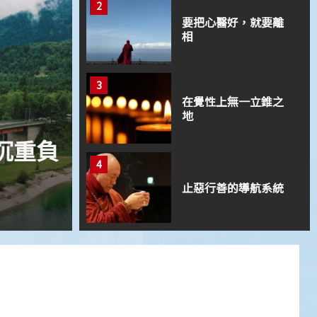
2
即時愛地球
愛地球
要把心醫好，就要離
相
3
在覺性上無一立錐之
地
沉重負
1 min read
4
Everything is Water
止惡行善的導航系統
2025 年 6 月 9 日
5
心道法師：禪就是禪