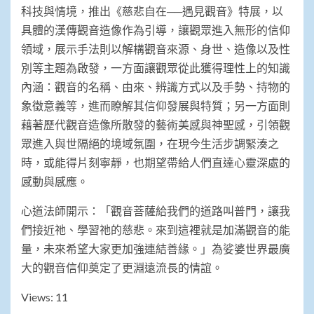
科技與情境，推出《慈悲自在──遇見觀音》特展，以
具體的漢傳觀音造像作為引導，讓觀眾進入無形的信仰
領域，展示手法則以解構觀音來源、身世、造像以及性
別等主題為啟發，一方面讓觀眾從此獲得理性上的知識
內涵：觀音的名稱、由來、辨識方式以及手勢、持物的
象徵意義等，進而瞭解其信仰發展與特質；另一方面則
藉著歷代觀音造像所散發的藝術美感與神聖感，引領觀
眾進入與世隔絕的境域氛圍，在現今生活步調緊湊之
時，或能得片刻寧靜，也期望帶給人們直達心靈深處的
感動與感應。
心道法師開示：「觀音菩薩給我們的道路叫普門，讓我
們接近祂、學習祂的慈悲。來到這裡就是加滿觀音的能
量，未來希望大家更加強連結善緣。」為娑婆世界最廣
大的觀音信仰奠定了更淵遠流長的情誼。
Views: 11