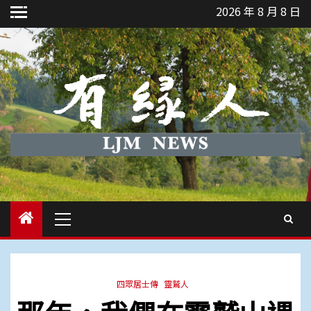
Skip
2026 年 8 月 8 日
to
content
Primary
Menu
四眾居士傳
靈鷲人