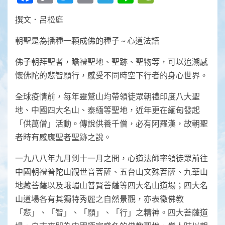
Link
撰文．呂松庭
朝聖是為播種一顆成佛的種子 ~ 心道法語
佛子朝拜聖者，瞻禮聖地、聖跡、聖物等，可以追溯感
懷佛陀的悲智願行，感受不同時空下行者的身心世界。
全球疫情前，每年靈鷲山均帶領徒眾朝禮印度八大聖
地、中國四大名山、泰緬等聖地，近年更在緬甸發起
「供萬僧」活動。傳說供養千僧，必有阿羅漢，故朝聖
者時有感應聖者聖跡之說。
一九八八年九月到十一月之間，心道法師率領徒眾前往
中國朝禮普陀山觀世音菩薩、五台山文殊菩薩、九華山
地藏菩薩以及峨嵋山普賢菩薩等四大名山道場；四大名
山道場各有其獨特秀麗之自然景觀，亦表徵佛教
「悲」、「智」、「願」、「行」之精神。四大菩薩道