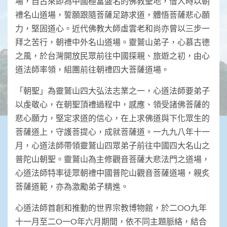
場，自古來即為中國極富盛名的佛教聖地，僧人時以朝
禮名山道場，誓願跟隨菩薩足跡求道，體悟菩薩悲心願
力，堅固道心。近代佛教大師虛雲老和尚亦曾以三步一
拜之苦行，朝禮中外名山道場。靈鷲山弟子，心慕古德
之風，於台灣開放民眾前往中國探親、旅遊之初，由心
道法師率領，組團前往朝禮四大菩薩道場。
「朝聖」為靈鷲山四大弘法志業之一，心道法師要弟子
以虔敬心，在朝聖頂禮過程中，感應、領受諸佛菩薩的
悲心願力，堅定求道的信心，在上求佛道與下化眾生的
菩薩道上，守護菩提心，成就菩薩道。一九九八年十一
月，心道法師帶領靈鷲山四眾弟子前往中國四大名山之
普陀山朝聖。靈鷲山為主修觀音菩薩大悲法門之道場，
心道法師特率徒眾朝禮中國普陀山觀音菩薩道場，親炙
菩薩道範，亦為激勵弟子精進。
心道法師首創和推動的世界宗教博物館，於二OO九年
十一月至二O一O年六月期間，依不同主題脈絡，結合