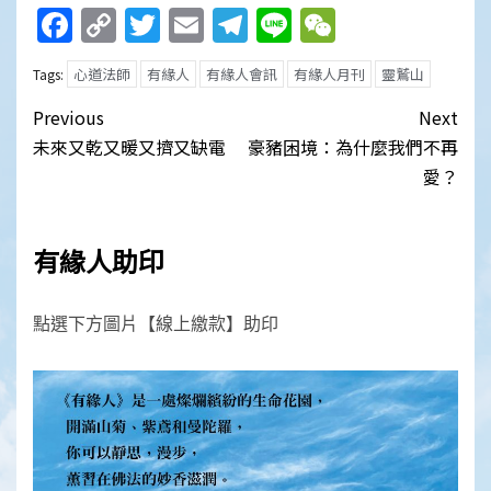
Facebook
Copy
Twitter
Email
Telegram
Line
WeChat
Link
心道法師
有緣人
有緣人會訊
有緣人月刊
靈鷲山
Tags:
Post
Previous
Next
navigation
未來又乾又暖又擠又缺電
豪豬困境：為什麼我們不再
愛？
有緣人助印
點選下方圖片【線上繳款】助印