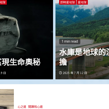
愛地球
即時愛地球
愛地球
d
1 min read
ything is Water
百萬人種百
月 9 日
2025 年 5 月 8 日
心之道
閱讀和心道