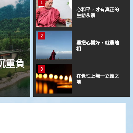
1
即時愛地球
愛地球
心和平，才有真正的
生態永續
2
要把心醫好，就要離
相
1 min read
3
萬樹
熊吃人，人吃熊
在覺性上無一立錐之
地
2025 年 12 月 18 日
4
止惡行善的導航系統