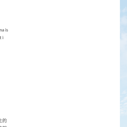
5
心道法師：禪就是禪
 is
1
 i
心和平，才有真正的
生態永續
2
要把心醫好，就要離
相
3
在覺性上無一立錐之
地
生的