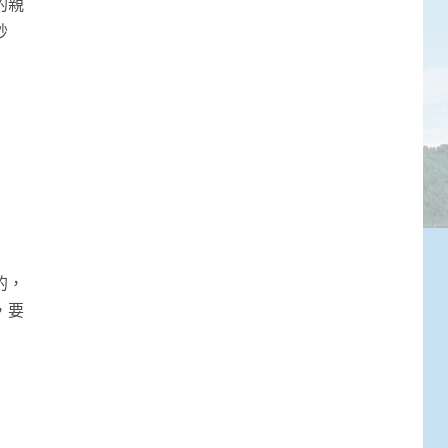
的親
妙
的，
，要