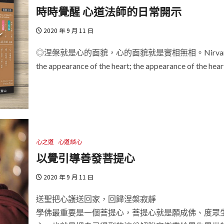
時時覺醒 心道法師的日常開示
2020 年 9 月 11 日
◎涅槃就是心的面貌，心的面貌就是實相無相。Nirvana
the appearance of the heart; the appearance of the heart
心之道
心道談心
以覺引導善發菩提心
2020 年 9 月 11 日
送聖把心護送回家，回歸涅槃寂靜
學佛最重要是一個菩提心，菩提心就是願成佛、度眾