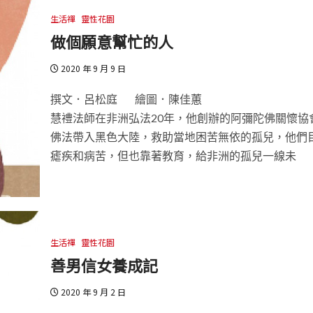
生活禪
靈性花園
做個願意幫忙的人
2020 年 9 月 9 日
撰文．呂松庭 繪圖．陳佳蕙
慧禮法師在非洲弘法20年，他創辦的阿彌陀佛關懷協
佛法帶入黑色大陸，救助當地困苦無依的孤兒，他們
瘧疾和病苦，但也靠著教育，給非洲的孤兒一線未
生活禪
靈性花園
善男信女養成記
2020 年 9 月 2 日