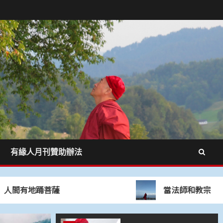
3
在覺性上無一立錐之
地
4
止惡行善的導航系統
有緣人月刊贊助辦法
5
心道法師：禪就是禪
有地踊菩薩
當法師和教宗相遇