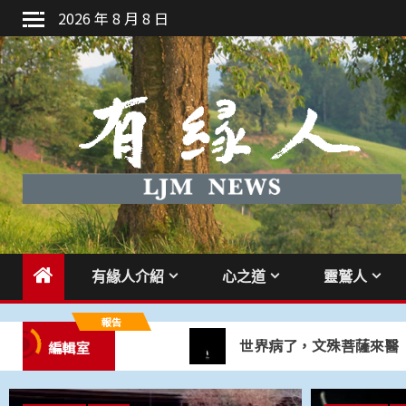
Skip
2026 年 8 月 8 日
to
content
有緣人介紹
心之道
靈鷲人
報告
經過去
世界病了，文殊菩薩來醫
編輯室