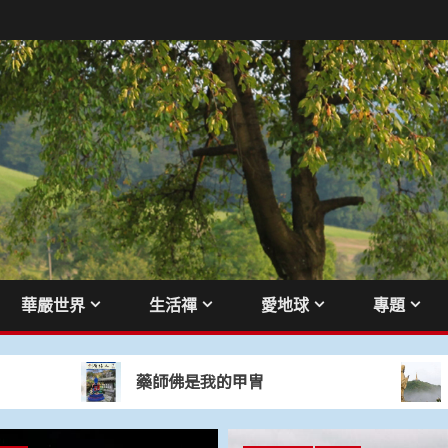
華嚴世界
生活禪
愛地球
專題
藥師佛是我的甲冑
人間