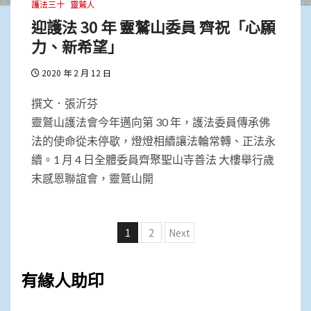
護法三十
靈鷲人
迎護法 30 年 靈鷲山委員 齊祝「心願
力、新希望」
2020 年 2 月 12 日
撰文．張沂芬
靈鷲山護法會今年邁向第 30 年，護法委員傳承佛
法的使命從未停歇，燈燈相續讓法輪常轉、正法永
續。1 月 4 日全體委員齊聚聖山寺善法 大樓舉行歲
末感恩聯誼會，靈鷲山開
文
1
2
Next
章
分
有緣人助印
頁