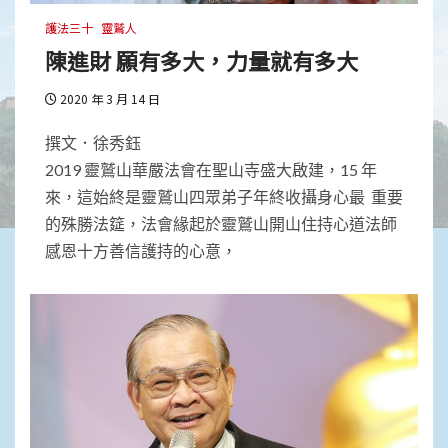
護法三十
靈鷲人
陳進財 願有多大，力量就有多大
2020 年 3 月 14 日
撰文．徐秀鈺
2019 靈鷲山華嚴法會在聖山寺盛大啟建，15 年
來，這始終是靈鷲山四眾弟子年終收攝身心最 重要
的殊勝法筵，法會緣起於靈鷲山開山住持心道法師
感恩十方善信護持的心意，