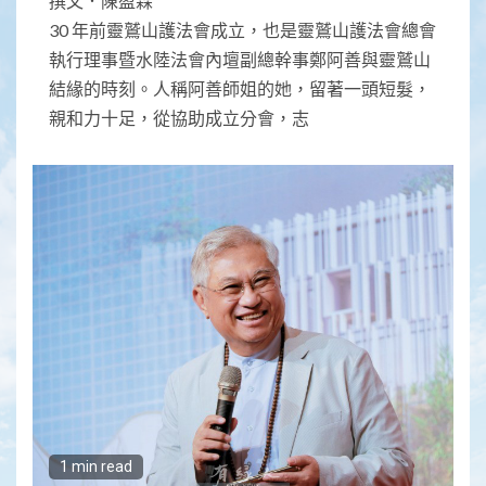
撰文．陳盈霖
30 年前靈鷲山護法會成立，也是靈鷲山護法會總會
執行理事暨水陸法會內壇副總幹事鄭阿善與靈鷲山
結緣的時刻。人稱阿善師姐的她，留著一頭短髮，
親和力十足，從協助成立分會，志
1 min read