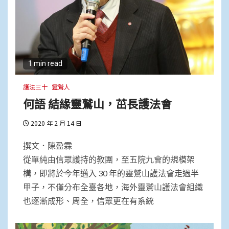
1 min read
護法三十
靈鷲人
何語 結緣靈鷲山，茁長護法會
2020 年 2 月 14 日
撰文．陳盈霖
從單純由信眾護持的教團，至五院九會的規模架
構，即將於今年邁入 30 年的靈鷲山護法會走過半
甲子，不僅分布全臺各地，海外靈鷲山護法會組織
也逐漸成形、周全，信眾更在有系統