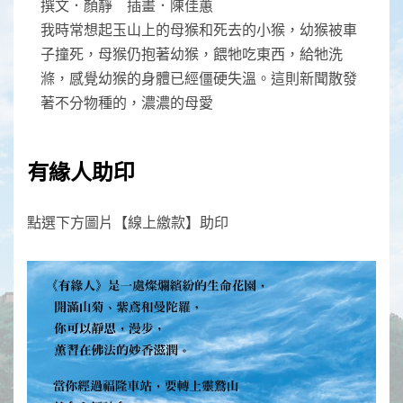
撰文．顏靜 插畫．陳佳蕙
我時常想起玉山上的母猴和死去的小猴，幼猴被車
子撞死，母猴仍抱著幼猴，餵牠吃東西，給牠洗
滌，感覺幼猴的身體已經僵硬失溫。這則新聞散發
著不分物種的，濃濃的母愛
有緣人助印
點選下方圖片【線上繳款】助印