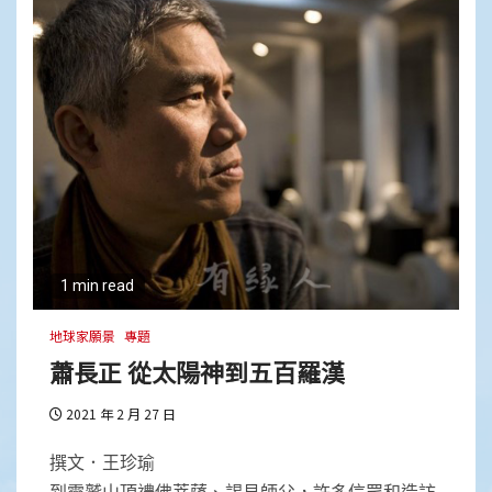
1 min read
地球家願景
專題
蕭長正 從太陽神到五百羅漢
2021 年 2 月 27 日
撰文．王珍瑜
到靈鷲山頂禮佛菩薩、謁見師父，許多信眾和造訪