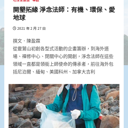
開墾拓緣 淨念法師：有機、環保、愛
地球
2021 年 2 月 27 日
撰文．陳盈霖
從靈鷲山初創各型式活動的企畫籌辦，到海外道
場、禪修中心、閉關中心的開創，淨念法師在這些
領域一直都是領銜上師使命的傳承者，前往海外包
括尼泊爾、緬甸、美國科州、加拿大吉利