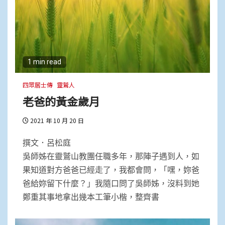
1 min read
四眾居士傳
靈鷲人
老爸的黃金歲月
2021 年 10 月 20 日
撰文．呂松庭
吳師姊在靈鷲山教團任職多年，那陣子遇到人，如
果知道對方爸爸已經走了，我都會問，「嘿，妳爸
爸給妳留下什麼？」我隨口問了吳師姊，沒料到她
鄭重其事地拿出幾本工筆小楷，整齊書