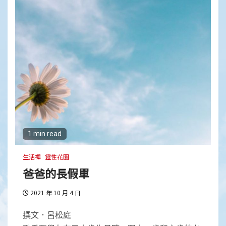
1 min read
生活禪
靈性花園
爸爸的長假單
2021 年 10 月 4 日
撰文．呂松庭