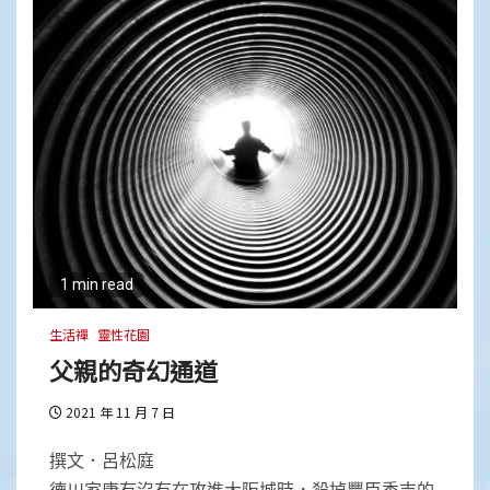
1 min read
生活禪
靈性花園
父親的奇幻通道
2021 年 11 月 7 日
撰文．呂松庭
德川家康有沒有在攻進大阪城時，殺掉豐臣秀吉的