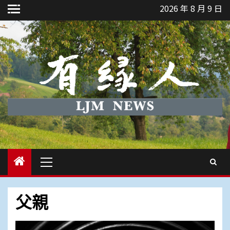
Skip
2026 年 8 月 9 日
to
content
Primary
Menu
父親