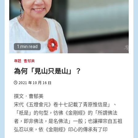
1 min read
專題
曹郁美
為何「見山只是山」？
2021 年 10 月 16 日
撰文．曹郁美
宋代《五燈會元》卷十七記載了青原惟信是」、
「祇是」的句型，彷彿《金剛經》的「所謂佛法
者，即非佛法，是名佛法」一般；也讓禪宗自五祖
弘忍以來，依《金剛經》印心的傳承有了印