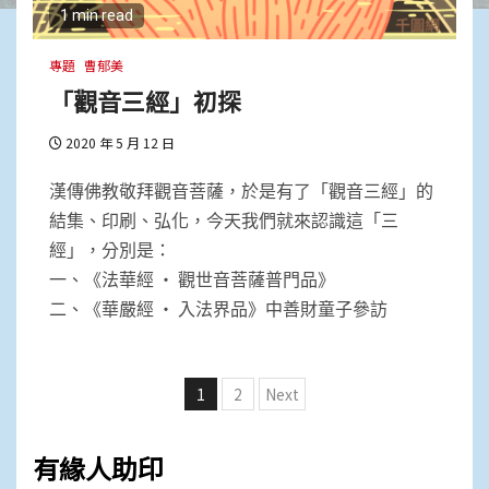
1 min read
專題
曹郁美
「觀音三經」初探
2020 年 5 月 12 日
漢傳佛教敬拜觀音菩薩，於是有了「觀音三經」的
結集、印刷、弘化，今天我們就來認識這「三
經」，分別是：
一、《法華經 ‧ 觀世音菩薩普門品》
二、《華嚴經 ‧ 入法界品》中善財童子參訪
文
1
2
Next
章
分
有緣人助印