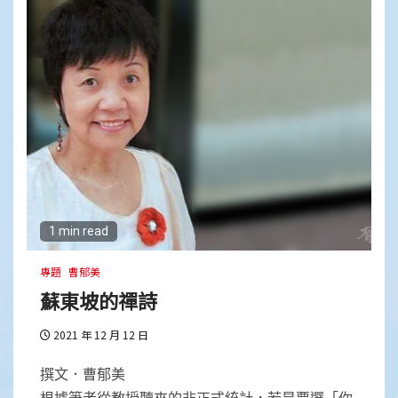
1 min read
專題
曹郁美
蘇東坡的禪詩
2021 年 12 月 12 日
撰文．曹郁美
根據筆者從教授聽來的非正式統計，若是票選「你