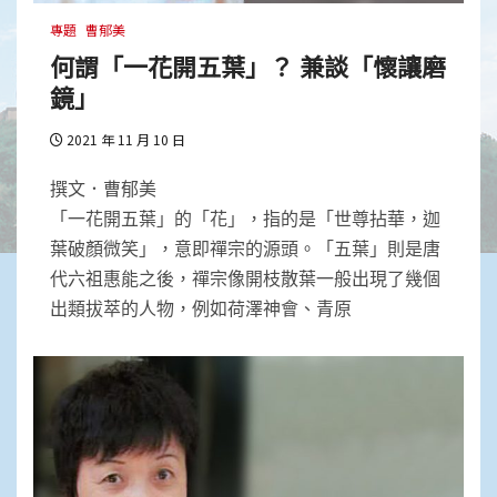
專題
曹郁美
何謂「一花開五葉」？ 兼談「懷讓磨
鏡」
2021 年 11 月 10 日
撰文．曹郁美
「一花開五葉」的「花」，指的是「世尊拈華，迦
葉破顏微笑」，意即禪宗的源頭。「五葉」則是唐
代六祖惠能之後，禪宗像開枝散葉一般出現了幾個
出類拔萃的人物，例如荷澤神會、青原