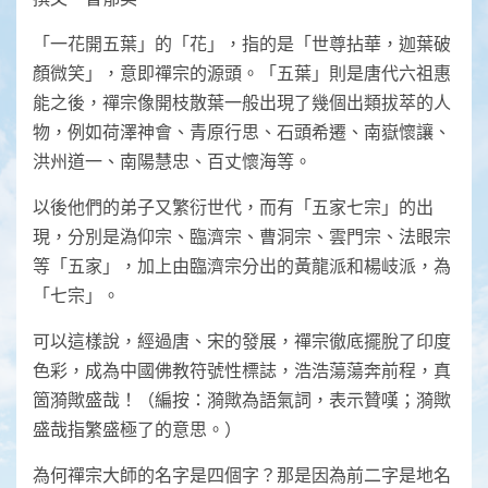
「一花開五葉」的「花」，指的是「世尊拈華，迦葉破
顏微笑」，意即禪宗的源頭。「五葉」則是唐代六祖惠
能之後，禪宗像開枝散葉一般出現了幾個出類拔萃的人
物，例如荷澤神會、青原行思、石頭希遷、南嶽懷讓、
洪州道一、南陽慧
忠、百丈懷海等。
以後他們的弟子又繁衍世代，而有「五家
七宗」的出
現，分別是溈仰宗、臨濟宗、曹洞宗、
雲門宗、法眼宗
等「五家」，加上由臨濟宗分出
的黃龍派和楊岐派，為
「七宗」。
可以這樣說，
經過唐、宋的發展，禪宗徹底擺脫了印度
色彩，
成為中國佛教符號性標誌，浩浩蕩蕩奔前程，真
箇漪歟盛哉！
（編按：漪歟為語氣詞，表示
贊嘆；漪歟
盛哉指繁盛極了的意思。）
為何禪宗大師的名字是四個字？那是因為前二字是地名