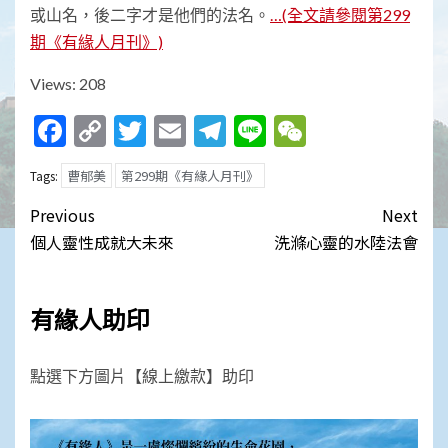
或山名，後二字才是他們的法名。
…(全文請參閱第299
期《有緣人月刊》)
Views: 208
Facebook
Copy
Twitter
Email
Telegram
Line
WeChat
Link
曹郁美
第299期《有緣人月刊》
Tags:
Post
Previous
Next
navigation
個人靈性成就大未來
洗滌心靈的水陸法會
有緣人助印
點選下方圖片【線上繳款】助印