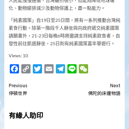
人民能慢慢遵循，台灣雖然很小，但能為降低地球暖
化、動物碳排減少及動物保護上，盡一點能力。
「純素國策」自19日至25日間，將有一系列推動台灣純
素食行動。除第一階段千人靜坐與向政府遞交純素國策
請願書外，21-23日每晚6時將邀請支持純素飲食者，自
發性前往凱道靜坐，25日則有純素國策嘉年華遊行。
Views: 10
Facebook
Copy
Twitter
Email
Telegram
Line
WeChat
Link
Post
Previous
Next
navigation
停頓世界
佛陀的床邊物語
有緣人助印