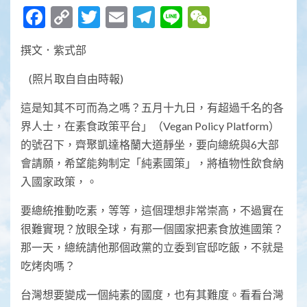
Facebook
Copy
Twitter
Email
Telegram
Line
WeChat
Link
撰文．紫式部
(照片取自自由時報)
這是知其不可而為之嗎？五月十九日，有超過千名的各
界人士，在素食政策平台」（Vegan Policy Platform）
的號召下，齊聚凱達格蘭大道靜坐，要向總統與6大部
會請願，希望能夠制定「純素國策」，將植物性飲食納
入國家政策，。
要總統推動吃素，等等，這個理想非常崇高，不過實在
很難實現？放眼全球，有那一個國家把素食放進國策？
那一天，總統請他那個政黨的立委到官邸吃飯，不就是
吃烤肉嗎？
台灣想要變成一個純素的國度，也有其難度。看看台灣