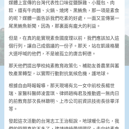
媒體上宣傳的台灣代表性口味從鹽酥雞、小籠包、肉
粽，還有牛肉麵、火鍋、燒烤、黑鮪魚，那一項是素食
的呢？媒體一面告訴我們吃素的好處，一面又宣傳第一
尾黑鮪魚新聞，因為，那裏面有龐大的利益。
但是，在真的能實現素食國度理以前，我們應該加入這
個行列，讓自己成倡議的一份子。那天，站在凱達格蘭
大道呼喊的他們，不是被孤立的唐吉軻德。
那天他們提出學校純素教育政策化、補助友善農業與蓄
牧產業轉型，以實際行動對抗氣候危機，護地球。
根據自由時報報導，那天現場有北一女中前校長楊世
瑞、家醫科醫師凌雲琪、律師趙梅君及推動週一無肉日
的前教育部次長林聰明、上市公司前資訊技術長徐畢洋
等。
發起這次活動的台灣志工王治梃說，地球暖化惡化，我
們的時間真的不多了，建請總統帶領國民，走向純素食