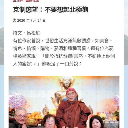
克制慾望：不要想起北極熊
2020 年 7 月 24 日
撰文．呂松庭
有位作家曾說，世俗生活充滿無數誘惑，如美食、
情色、偷懶、購物、菸酒和種種習慣。還有位老菸
槍藝術家說：「關於抵抗菸癮(當然，不妨換上你個
人的癖好)，」他吸足了一口菸說：