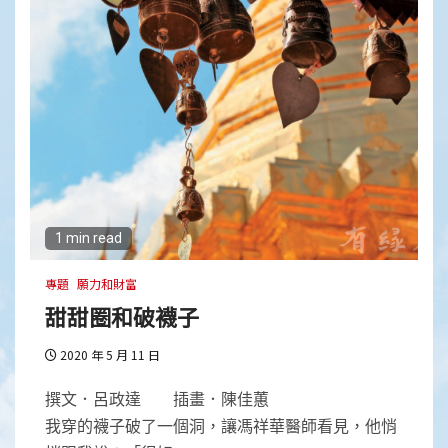
1 min read
專題
願力和財富
甜甜圈和破襪子
2020 年 5 月 11 日
撰文．呂政達 插畫．陳佳蕙
我穿的襪子破了一個洞，讓馮祥華醫師看見，他悄