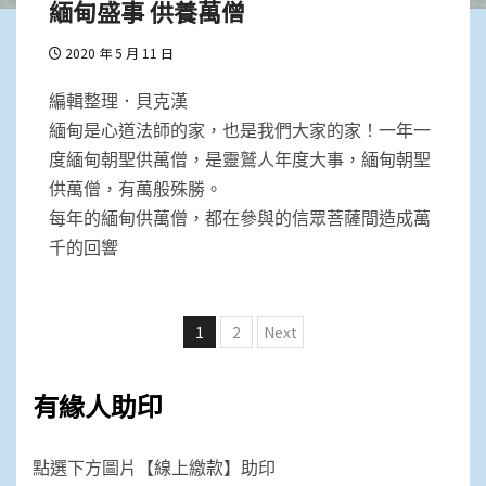
緬甸盛事 供養萬僧
2020 年 5 月 11 日
編輯整理．貝克漢
緬甸是心道法師的家，也是我們大家的家！一年一
度緬甸朝聖供萬僧，是靈鷲人年度大事，緬甸朝聖
供萬僧，有萬般殊勝。
每年的緬甸供萬僧，都在參與的信眾菩薩間造成萬
千的回響
文
1
2
Next
章
分
有緣人助印
頁
點選下方圖片【線上繳款】助印