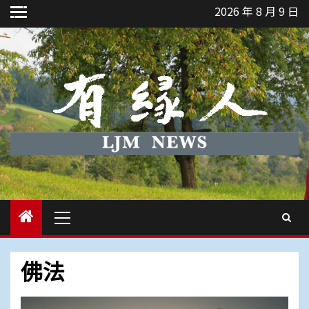
Skip
2026 年 8 月 9 日
to
content
Primary
Menu
佛法