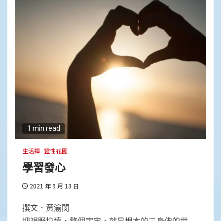
1 min read
生活禪
靈性花園
學習發心
2021 年 9 月 13 日
撰文．黃渝閔
把視野拉遠，整個宇宙，就是根本的三身佛的世