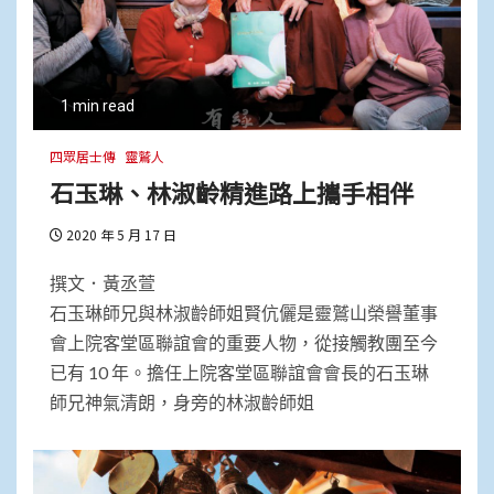
1 min read
四眾居士傳
靈鷲人
石玉琳、林淑齡精進路上攜手相伴
2020 年 5 月 17 日
撰文．黃丞萱
石玉琳師兄與林淑齡師姐賢伉儷是靈鷲山榮譽董事
會上院客堂區聯誼會的重要人物，從接觸教團至今
已有 10 年。擔任上院客堂區聯誼會會長的石玉琳
師兄神氣清朗，身旁的林淑齡師姐