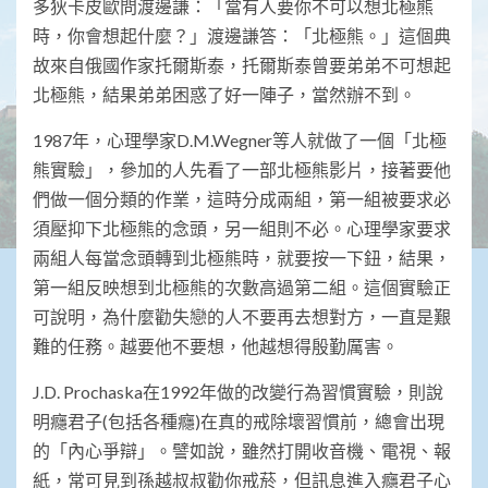
多狄卡皮歐問渡邊謙：「當有人要你不可以想北極熊
時，你會想起什麼？」渡邊謙答：「北極熊。」這個典
故來自俄國作家托爾斯泰，托爾斯泰曾要弟弟不可想起
北極熊，結果弟弟困惑了好一陣子，當然辦不到。
1987年，心理學家D.M.Wegner等人就做了一個「北極
熊實驗」，參加的人先看了一部北極熊影片，接著要他
們做一個分類的作業，這時分成兩組，第一組被要求必
須壓抑下北極熊的念頭，另一組則不必。心理學家要求
兩組人每當念頭轉到北極熊時，就要按一下鈕，結果，
第一組反映想到北極熊的次數高過第二組。這個實驗正
可說明，為什麼勸失戀的人不要再去想對方，一直是艱
難的任務。越要他不要想，他越想得殷勤厲害。
J.D. Prochaska在1992年做的改變行為習慣實驗，則說
明癮君子(包括各種癮)在真的戒除壞習慣前，總會出現
的「內心爭辯」。譬如說，雖然打開收音機、電視、報
紙，常可見到孫越叔叔勸你戒菸，但訊息進入癮君子心