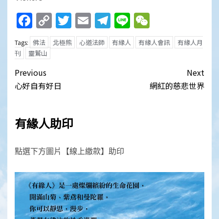
Facebook
Copy
Twitter
Email
Telegram
Line
WeChat
Link
佛法
北極熊
心道法師
有緣人
有緣人會訊
有緣人月
Tags:
刊
靈鷲山
Post
Previous
Next
navigation
心好自有好日
網紅的慈悲世界
有緣人助印
點選下方圖片【線上繳款】助印