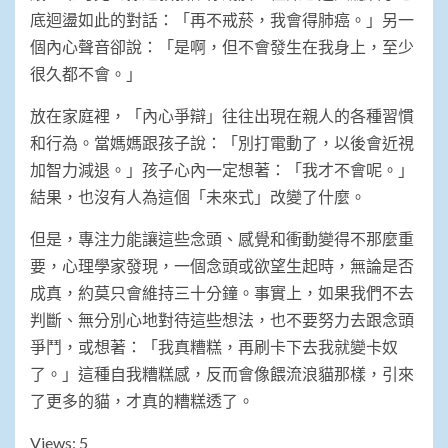
底迴盪如此的對話：「再不戒菸，我會得肺癌。」另一
個內心聲音卻說：「是啊，但不會發生在我身上，至少
很久都不會。」
放在家庭裡，「內心爭辯」往往出現在親人的各種習慣
和行為。當媽媽跟孩子說：「別打電動了，以後會近視
加智力減退。」孩子心內一定想著：「我才不會呢。」
結果，也沒有人為這個「未來式」改變了什麼。
但是，專注力能讓這些念頭、感覺和衝動變得不那麼重
要，心理學家發現，一個念頭或欲望生起時，無論是否
成真，約莫只會維持三十分鐘。事實上，如果我們不去
判斷、無分別心地對待這些想法，也不要努力去跟念頭
爭鬥，或想著：「我真糟糕，再刷卡下去我就變卡奴
了。」這種自我糟糕感，反而會像餵流浪貓那樣，引來
了更多的貓，才真的糟糕透了。
Views: 5