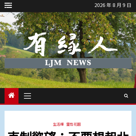
Skip
2026 年 8 月 9 日
to
content
Primary
Menu
生活禪
靈性花園