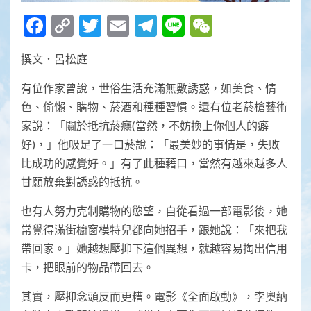
Facebook
Copy
Twitter
Email
Telegram
Line
WeChat
Link
撰文．呂松庭
有位作家曾說，世俗生活充滿無數誘惑，如美食、情
色、偷懶、購物、菸酒和種種習慣。還有位老菸槍藝術
家說：「關於抵抗菸癮(當然，不妨換上你個人的癖
好)，」他吸足了一口菸說：「最美妙的事情是，失敗
比成功的感覺好。」有了此種藉口，當然有越來越多人
甘願放棄對誘惑的抵抗。
也有人努力克制購物的慾望，自從看過一部電影後，她
常覺得滿街櫥窗模特兒都向她招手，跟她說：「來把我
帶回家。」她越想壓抑下這個異想，就越容易掏出信用
卡，把眼前的物品帶回去。
其實，壓抑念頭反而更糟。電影《全面啟動》，李奧納