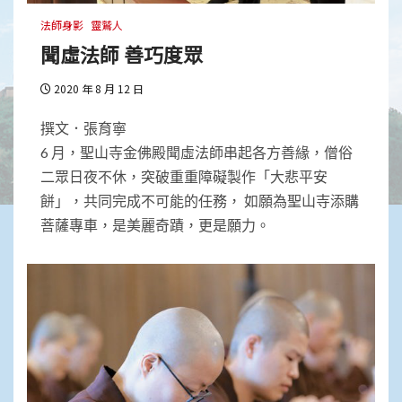
法師身影
靈鷲人
聞虛法師 善巧度眾
2020 年 8 月 12 日
撰文．張育寧
6 月，聖山寺金佛殿聞虛法師串起各方善緣，僧俗
二眾日夜不休，突破重重障礙製作「大悲平安
餅」，共同完成不可能的任務， 如願為聖山寺添購
菩薩專車，是美麗奇蹟，更是願力。