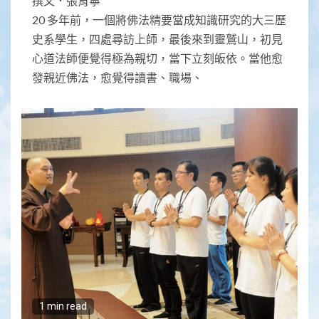
撰文．張育寧
20 多年前，一個將佛法精要當成知識研究的大三歷
史系學生，四處尋訪上師，最後來到靈鷲山，初見
心道法師便覺得極為親切，當下立刻皈依。當他愈
發親近佛法，愈覺得讀書、職場、
1 min read