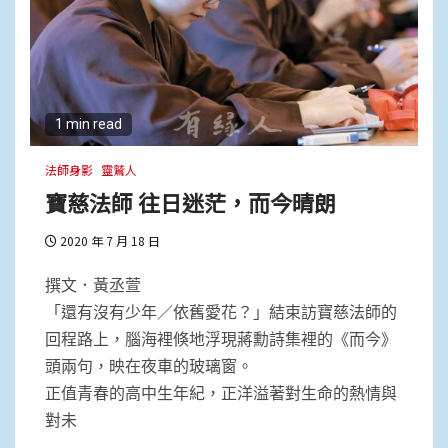
1 min read
法師身影
靈鷲人
寶慈法師 往日迷茫，而今晴朗
2020 年 7 月 18 日
撰文．黃丞萱
「還有沒有少年／依舊愛花？」結束訪寶慈法師的
回程路上，腦海裡倏地浮現蔣勳詩集裡的《而今》
頭兩句，映在夜車的玻璃窗。
正值青春的高中生年紀，正洋溢著對生命的熱情與
對未