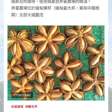
過那兒的咖啡、使用過產自弄曼農場的精油。
弄曼農場位於緬甸撣邦（緬甸最大邦，東與中國相
鄰）北部大城臘戌
1 min read
弄曼農場
華嚴世界