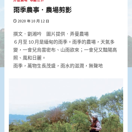
雨季農事．農場剪影
2020 年 10 月 12 日
撰文．劉湘吟 圖片提供．弄曼農場
６月至 10 月是緬甸的雨季。雨季的農場，天氣多
變，一會兒烏雲密布、山雨欲來；一會兒又豔陽高
照、風和日麗。
雨季，萬物生長茂盛，雨水的滋潤，無聲地