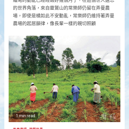
的世界角落，來自靈鷲山的常樂師仍留在弄曼農
場，即使是橘如此不安動亂，常樂師仍維持著弄曼
農場的起居韻律，像長輩一樣的親切照顧
1 min read
弄曼農場
華嚴世界