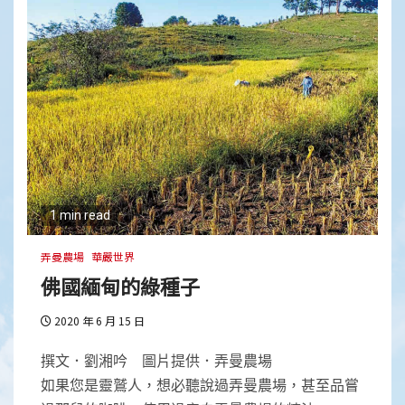
1 min read
弄曼農場
華嚴世界
佛國緬甸的綠種子
2020 年 6 月 15 日
撰文．劉湘吟 圖片提供．弄曼農場
如果您是靈鷲人，想必聽說過弄曼農場，甚至品嘗