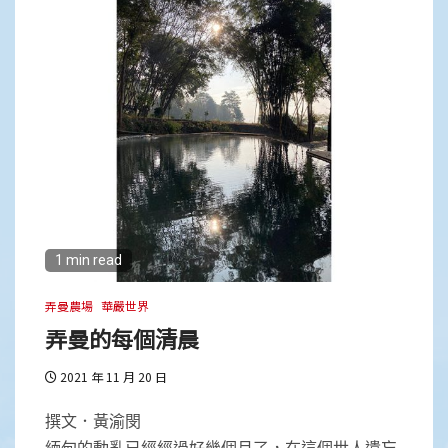
1 min read
弄曼農場
華嚴世界
弄曼的每個清晨
2021 年 11 月 20 日
撰文．黃渝閔
緬甸的動亂已經經過好幾個月了，在這個世人遺忘