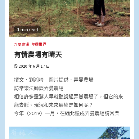
1 min read
弄曼農場
華嚴世界
有情農場有晴天
2020 年 6 月 17 日
撰文．劉湘吟 圖片提供．弄曼農場
訪常樂法師談弄曼農場
相信許多靈鷲人早就聽說過弄曼農場了，但它的來
龍去脈、現況和未來展望是如何呢？
今年（2019）一月，在緬北臘戌弄曼農場請常樂