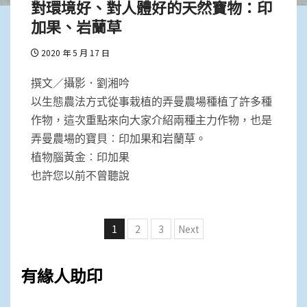
對環境好、對人體好的天然寶物：印
加果、岩蘭草
2020 年 5 月 17 日
撰文／攝影．劉湘吟
以生態農法方式從事栽植的弄曼農場種植了許多種
作物，這次重點來向大家介紹兩種主力作物，也是
弄曼農場的寶貝︰印加果和岩蘭草。
植物腦黃金︰印加果
也許您以前不曾聽說
文
1
2
3
Next
章
分
有緣人助印
頁