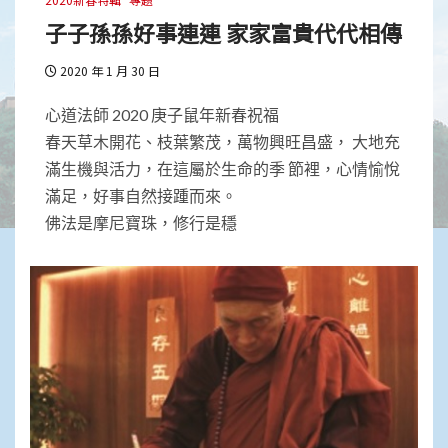
子子孫孫好事連連 家家富貴代代相傳
2020 年 1 月 30 日
心道法師 2020 庚子鼠年新春祝福
春天草木開花、枝葉繁茂，萬物興旺昌盛， 大地充
滿生機與活力，在這屬於生命的季 節裡，心情愉悅
滿足，好事自然接踵而來。
佛法是摩尼寶珠，修行是穩