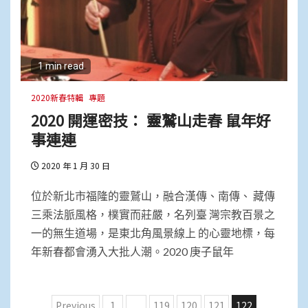
1 min read
2020新春特輯
專題
2020 開運密技： 靈鷲山走春 鼠年好
事連連
2020 年 1 月 30 日
位於新北市福隆的靈鷲山，融合漢傳、南傳、 藏傳
三乘法脈風格，樸實而莊嚴，名列臺 灣宗教百景之
一的無生道場，是東北角風景線上 的心靈地標，每
年新春都會湧入大批人潮。2020 庚子鼠年
文
Previous
1
...
119
120
121
122