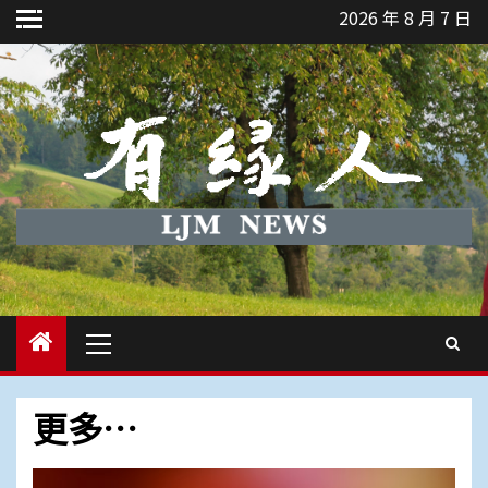
Skip
2026 年 8 月 7 日
to
content
Primary
Menu
更多…