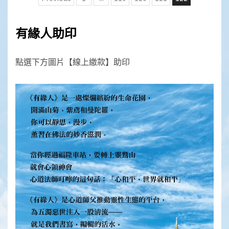
章
分
有緣人助印
頁
點選下方圖片【線上繳款】助印