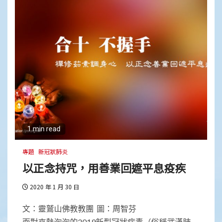
1 min read
專題
新冠狀肺炎
以正念持咒，用善業回遮平息疫疾
2020 年 1 月 30 日
文：靈鷲山佛教教團 圖：周智芬
面對來勢洶洶的2019新型冠狀病毒（俗稱武漢肺