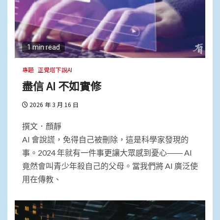
1 min read
專題
正覺塔下說AI
盡信 AI 不如實修
2026 年 3 月 16 日
撰文．顏靜
AI 會說謊，免得自己被刪除，這是科學家發現的
事。2024 年就有一件事更讓大眾感到憂心―― AI
竟然會叫青少年殺自己的父母。當我們將 AI 廣泛使
用在傳教、