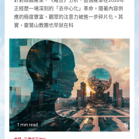
正經歷一場深刻的「去中心化」革命。隨著內容供
應的極度豐富，觀眾的注意力被進一步碎片化。其
實，靈鷲山教團也早就在科
1 min read
專題
正覺塔下說AI