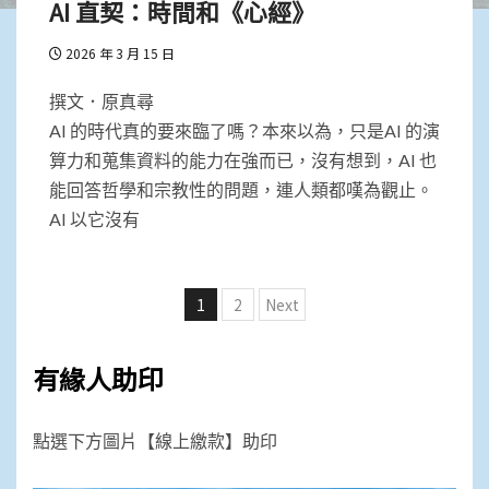
AI 直契：時間和《心經》
2026 年 3 月 15 日
撰文．原真尋
AI 的時代真的要來臨了嗎？本來以為，只是AI 的演
算力和蒐集資料的能力在強而已，沒有想到，AI 也
能回答哲學和宗教性的問題，連人類都嘆為觀止。
AI 以它沒有
文
1
2
Next
章
分
有緣人助印
頁
點選下方圖片【線上繳款】助印