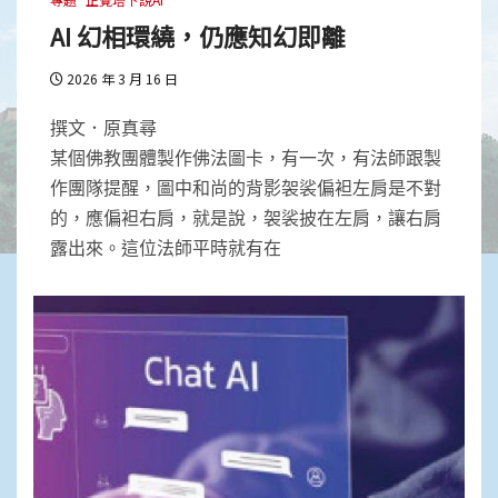
AI 幻相環繞，仍應知幻即離
2026 年 3 月 16 日
撰文．原真尋
某個佛教團體製作佛法圖卡，有一次，有法師跟製
作團隊提醒，圖中和尚的背影袈裟偏袒左肩是不對
的，應偏袒右肩，就是說，袈裟披在左肩，讓右肩
露出來。這位法師平時就有在