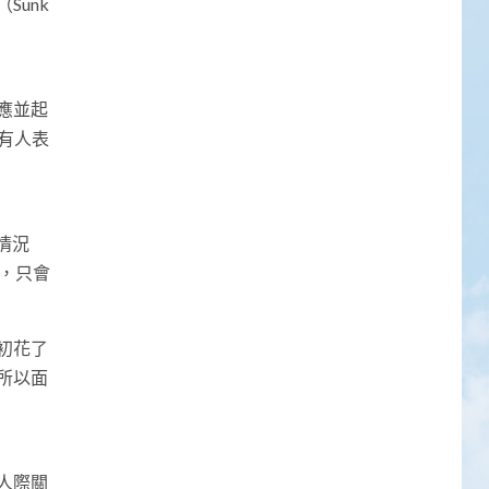
unk
應並起
有人表
情況
費，只會
初花了
所以面
人際關