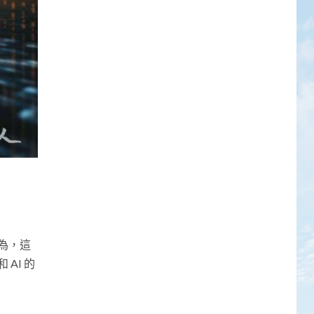
為，這
AI 的