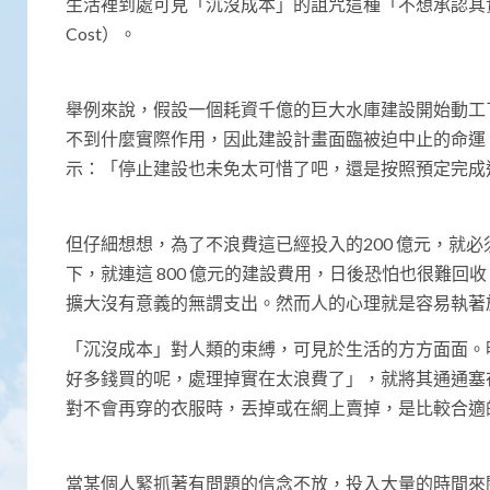
生活裡到處可見「沉沒成本」的詛咒這種「不想承認其實
Cost）。
舉例來說，假設一個耗資千億的巨大水庫建設開始動工
不到什麼實際作用，因此建設計畫面臨被迫中止的命運。
示：「停止建設也未免太可惜了吧，還是按照預定完成
但仔細想想，為了不浪費這已經投入的200 億元，就必
下，就連這 800 億元的建設費用，日後恐怕也很難回
擴大沒有意義的無謂支出。然而人的心理就是容易執著
「沉沒成本」對人類的束縛，可見於生活的方方面面。
好多錢買的呢，處理掉實在太浪費了」，就將其通通塞
對不會再穿的衣服時，丟掉或在網上賣掉，是比較合適
當某個人緊抓著有問題的信念不放，投入大量的時間來