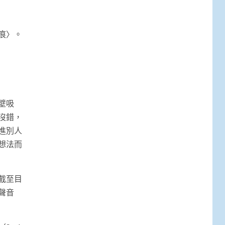
痕〉。
壁吸
沒錯，
進別人
想法而
截至目
聲音