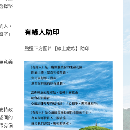
選擇堅
的人，
有緣人助印
聲室」
點選下方圖片【線上繳款】助印
無意義
支持政
認同的
帶有偏