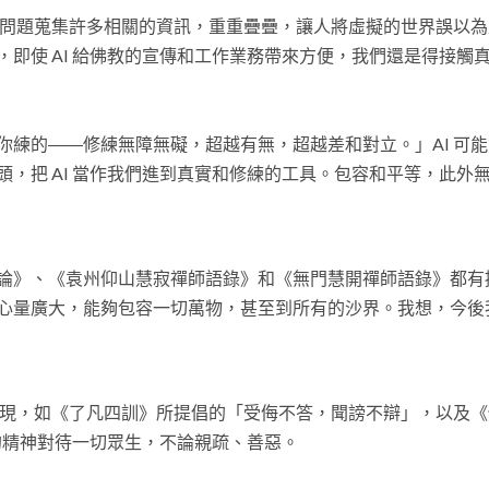
的問題蒐集許多相關的資訊，重重疊疊，讓人將虛擬的世界誤以
即使 AI 給佛教的宣傳和工作業務帶來方便，我們還是得接觸
練的――修練無障無礙，超越有無，超越差和對立。」AI 可
，把 AI 當作我們進到真實和修練的工具。包容和平等，此外
論》、《袁州仰山慧寂禪師語錄》和《無門慧開禪師語錄》都有
心量廣大，能夠包容一切萬物，甚至到所有的沙界。我想，今後
呈現，如《了凡四訓》所提倡的「受侮不答，聞謗不辯」，以及
 的精神對待一切眾生，不論親疏、善惡。