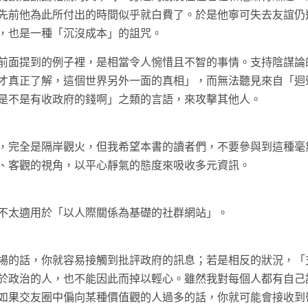
先前他為此所付出的時間似乎就白費了。於是他寧可失去友誼仍
，也是一種「沉沒成本」的詛咒。
前面提到的例子裡，是相當令人惋惜且不智的事情。支持陰謀論
才真正了解，這個世界另外一面的真相」，而無法聽見來自「迴
是不是有收政府的錢啊」之類的言語，來攻擊其他人。
，完全是隔岸觀火，但我希望本書的讀者們，不要參與到這種毫
、客觀的視角，以平心靜氣的態度來吸收多元資訊。
不太適用於「以人際關係為基礎的社群網站」。
場的話，你就容易接觸到批評政府的訊息；若是相反的狀況，「
於政治的人，也不能因此而掉以輕心。雖然我對每個人都有自己
如果交友圈中偏向某種價值觀的人過多的話，你就可能會接收到