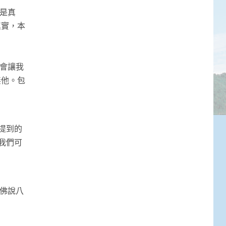
為是真
真實，本
能會讓我
無他。包
提到的
我們可
《佛說八