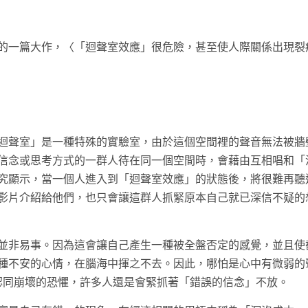
的一篇大作，〈「迴聲室效應」很危險，甚至使人際關係出現裂
迴聲室」是一種特殊的實驗室，由於這個空間裡的聲音無法被牆
信念或思考方式的一群人待在同一個空間時，會藉由互相唱和「
究顯示，當一個人進入到「迴聲室效應」的狀態後，將很難再聽
影片介紹給他們，也只會讓這群人抓緊原本自己就已深信不疑的
並非易事。因為這會讓自己產生一種被全盤否定的感覺，並且使
種不安的心情，在腦海中揮之不去。因此，哪怕是心中有微弱的
認同崩壞的恐懼，許多人還是會緊抓著「錯誤的信念」不放。