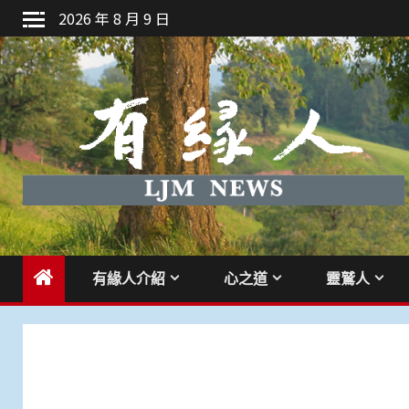
Skip
2026 年 8 月 9 日
to
content
有緣人介紹
心之道
靈鷲人