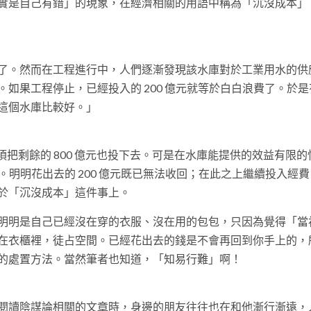
是自己有錯」的現象，在經濟相關的用語中稱為「沉沒成本」（S
了。然而在工程進行中，人們逐漸發現該水庫對於工業用水的供
如果工程停止，已經投入的 200 億元就等於白白浪費了。於是
這個水庫比較好。」
須把剩餘的 800 億元也投下去。可是在水庫能提供的效益有限的
收。明明花出去的 200 億元既已無法收回；在此之上繼續投入經
於「沉沒成本」這件事上。
明明是自己已經沒在穿的衣服、沒在用的包包，只因為覺得「當
在衣櫃裡，徒占空間。已經花出去的錢是不會再回到你手上的，
的處置方法。當然筆者也知道，「知易行難」啊！
閱讀陰謀論相關的文章時，身邊的朋友往往也在和他漸行漸遠，