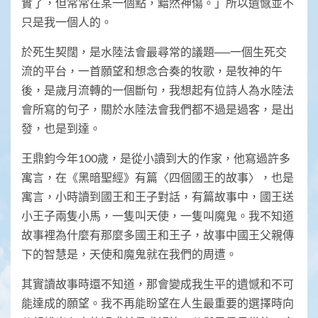
實了，但常常在某一個點，黯然神傷。」所以遺憾並不
只是我一個人的。
於死生契闊，是水陸法會最尋常的議題──一個生死交
流的平台，一首願望和想念合奏的牧歌，是牧神的午
後，是歲月流轉的一個斷句，我想起有位詩人為水陸法
會所寫的句子，關於水陸法會我們都不過是過客，是出
發，也是到達。
王鼎鈞今年100歲，是從小讀到大的作家，他寫過許多
寓言，在《黑暗聖經》有篇〈四個國王的故事〉，也是
寓言，小時讀到國王和王子對話，有篇故事中，國王送
小王子兩隻小馬，一隻叫天使，一隻叫魔鬼。我不知道
故事裡為什麼有那麼多國王和王子，故事中國王父親傳
下的智慧是，天使和魔鬼就在我們的周遭。
其實讀故事時還不知道，那會變成我生平的遺憾和不可
能達成的願望。我不再能盼望在人生最重要的選擇時向