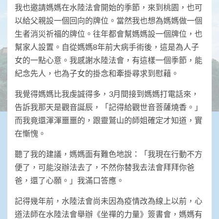
我也邀請媽媽在水陸法會開始的季節，來到桃園，也可
以給父親設一個回向的牌位。當然我也想為媽媽做一個
生者消災祈福的牌位。往年都會幫媽媽設一個牌位，也
幫家人設置。自從媽媽8年前大病手術後，這是為人子
女的一點心意。我感謝水陸法會，有這樣一個季節，能
紀念先人，也為子女的掛念和牽掛尋求到慰藉。
我覺得媽媽比我虔誠得多，3月間接到媽媽打電話來，
告訴我那天是觀音誕辰，「記得給觀世音菩薩燒香。」
而我竟還渾渾噩噩的，跟靈鷲山的師姐確定才知道，實
在慚愧。
聽了我的建議，媽媽面有難色地說：「我現在行動不方
便了，可能沒辦法去了，不然你替我去法會拜拜你爸
爸，還了心願。」我滿口答應。
記得幾年前，水陸法會尚未因為疫情改為線上以前，心
道法師在水陸法會舉辦《坐禪的力量》簽書會，媽媽有