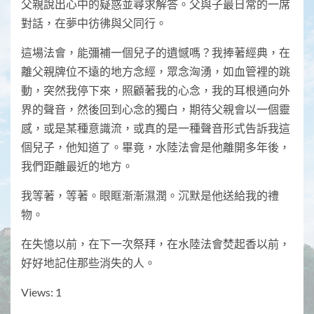
父親說出心中的疑惑並尋求解答。父與子最日常的一席
對話，在夢中彷彿與父同行。
這場法會，能彌補一個兒子的遺憾嗎？我捧著經典，在
離父親牌位不遠的地方念經，眾念洶湧，如血管裡的跳
動，突然我停下來，照顧著我的心念，我的耳根通向外
界的聲音，然後回到心念的獨白，期待父親會以一個靈
感，或是某種意識流，或真的是一種聲音形式告訴我這
個兒子，他知道了。畢竟，水陸法會是他離開多年後，
我們距離最近的地方。
我等著，等著。眼眶漸漸濕潤。沉默是他送給我的禮
物。
在失憶以前，在下一次祭拜，在水陸法會焚起香以前，
好好地記住那些消失的人。
Views: 1