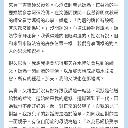
來買了書給師父簽名。心道法師看見媽媽，拉著她的手
要媽媽多念阿彌陀佛。在笑語問候間，我覺得明察秋毫
的師父看穿媽媽的心事，說道：「內壇的牌位有設嗎，
有設都沒關係啦。」沒問題的，心道法師輕輕說著。媽
媽從參拜起身，我覺得她的眼眶濕濕的，她沒有說，但
和來到水陸法會的許多信眾一樣，我們分享同樣的對某
人的思念和祝福。
很久以後，我想我還會記得那天在水陸法會見到的師
父，媽媽一閃而過的真情，以及那天構成那場水陸法
會，所有的種種。那天，我的父親也在那裡嗎？
其實，父親生前沒有好好跟我講過一席話，沉默是他送
給我的禮物，這始終是我的遺憾，遺憾延到下一代，因
為我也不能好好的、像一對正常的父與子，與我的兒子
對話。我跟兒子的對話總是過於簡單，如同我面對的是
一面鏡子。有位自閉症的母親寫道：「以為已經接受事