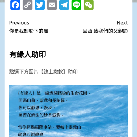
Facebook
Copy
Twitter
Email
Telegram
Line
WeChat
Link
Post
Previous
Next
navigation
你是我翅膀下的風
回函 致我們的父親節
有緣人助印
點選下方圖片【線上繳款】助印