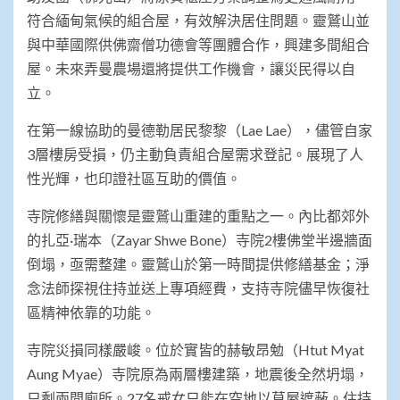
符合緬甸氣候的組合屋，有效解決居住問題。靈鷲山並
與中華國際供佛齋僧功德會等團體合作，興建多間組合
屋。未來弄曼農場還將提供工作機會，讓災民得以自
立。
在第一線協助的曼德勒居民黎黎（Lae Lae），儘管自家
3層樓房受損，仍主動負責組合屋需求登記。展現了人
性光輝，也印證社區互助的價值。
寺院修繕與關懷是靈鷲山重建的重點之一。內比都郊外
的扎亞·瑞本（Zayar Shwe Bone）寺院2樓佛堂半邊牆面
倒塌，亟需整建。靈鷲山於第一時間提供修繕基金；淨
念法師探視住持並送上專項經費，支持寺院儘早恢復社
區精神依靠的功能。
寺院災損同樣嚴峻。位於實皆的赫敏昂勉（Htut Myat
Aung Myae）寺院原為兩層樓建築，地震後全然坍塌，
只剩兩間廁所。27名戒女只能在空地以草屋遮蔽。住持