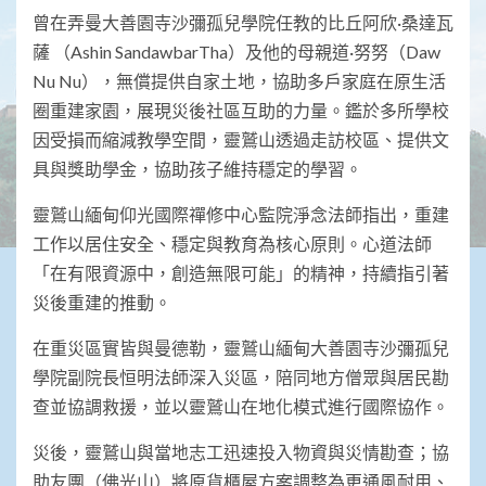
曾在弄曼大善園寺沙彌孤兒學院任教的比丘阿欣·桑達瓦
薩 （Ashin SandawbarTha）及他的母親道·努努（Daw
Nu Nu），無償提供自家土地，協助多戶家庭在原生活
圈重建家園，展現災後社區互助的力量。鑑於多所學校
因受損而縮減教學空間，靈鷲山透過走訪校區、提供文
具與獎助學金，協助孩子維持穩定的學習。
靈鷲山緬甸仰光國際禪修中心監院淨念法師指出，重建
工作以居住安全、穩定與教育為核心原則。心道法師
「在有限資源中，創造無限可能」的精神，持續指引著
災後重建的推動。
在重災區實皆與曼德勒，靈鷲山緬甸大善園寺沙彌孤兒
學院副院長恒明法師深入災區，陪同地方僧眾與居民勘
查並協調救援，並以靈鷲山在地化模式進行國際協作。
災後，靈鷲山與當地志工迅速投入物資與災情勘查；協
助友團（佛光山）將原貨櫃屋方案調整為更通風耐用、