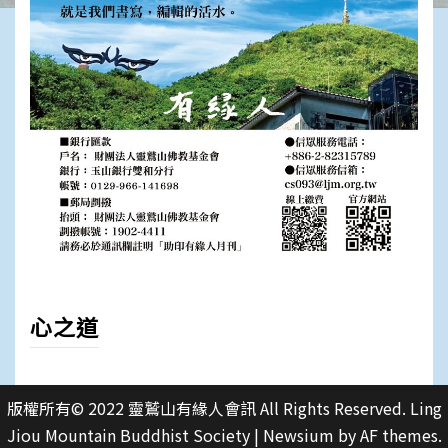
心之道
版權所有© 2022 靈鷲山有緣人會訊 All Rights Reserved. Ling
Jiou Mountain Buddhist Society
|
Newsium
by AF themes.