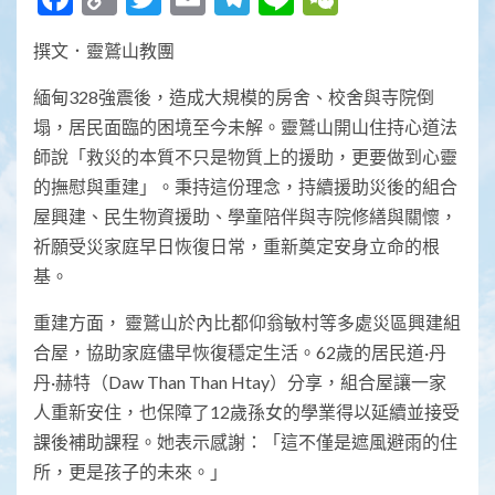
Link
撰文．靈鷲山教團
緬甸328強震後，造成大規模的房舍、校舍與寺院倒
塌，居民面臨的困境至今未解。靈鷲山開山住持心道法
師說「救災的本質不只是物質上的援助，更要做到心靈
的撫慰與重建」。秉持這份理念，持續援助災後的組合
屋興建、民生物資援助、學童陪伴與寺院修繕與關懷，
祈願受災家庭早日恢復日常，重新奠定安身立命的根
基。
重建方面， 靈鷲山於內比都仰翁敏村等多處災區興建組
合屋，協助家庭儘早恢復穩定生活。62歲的居民道·丹
丹·赫特（Daw Than Than Htay）分享，組合屋讓一家
人重新安住，也保障了12歲孫女的學業得以延續並接受
課後補助課程。她表示感謝：「這不僅是遮風避雨的住
所，更是孩子的未來。」