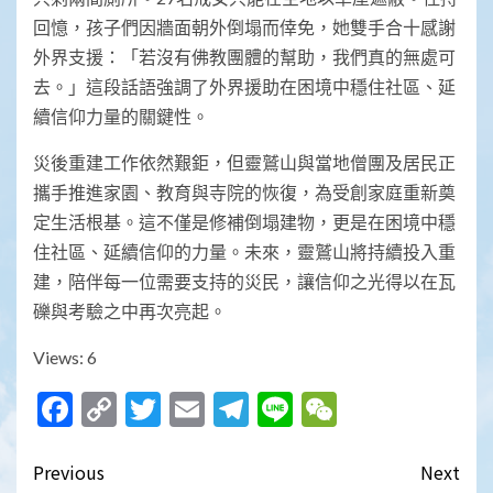
回憶，孩子們因牆面朝外倒塌而倖免，她雙手合十感謝
外界支援：「若沒有佛教團體的幫助，我們真的無處可
去。」這段話語強調了外界援助在困境中穩住社區、延
續信仰力量的關鍵性。
災後重建工作依然艱鉅，但靈鷲山與當地僧團及居民正
攜手推進家園、教育與寺院的恢復，為受創家庭重新奠
定生活根基。這不僅是修補倒塌建物，更是在困境中穩
住社區、延續信仰的力量。未來，靈鷲山將持續投入重
建，陪伴每一位需要支持的災民，讓信仰之光得以在瓦
礫與考驗之中再次亮起。
Views: 6
Facebook
Copy
Twitter
Email
Telegram
Line
WeChat
Link
Post
Previous
Next