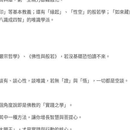
印」等基本教義；還有「緣起」、「性空」的般若學；「如來藏
八識成四智」的唯識學派。
嚴宗哲學》、《佛性與般若》，若沒基礎恐怕讀不來。
談有、談心性，談唯識，若無「證」與「悟」，一切都是空談。
個角度說即是佛教的「實踐之學」。
其中一種方法，讓你增長智慧與菩提心。
大願王」，才是實踐與行動的核心。