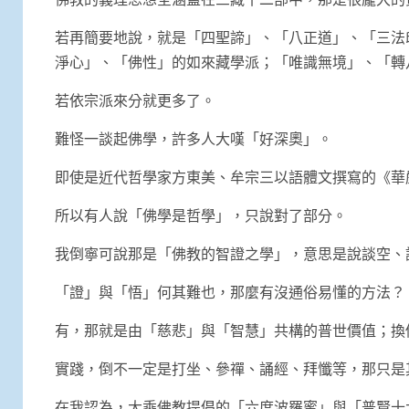
若再簡要地說，就是「四聖諦」、「八正道」、「三法
淨心」、「佛性」的如來藏學派；「唯識無境」、「轉
若依宗派來分就更多了。
難怪一談起佛學，許多人大嘆「好深奧」。
即使是近代哲學家方東美、牟宗三以語體文撰寫的《華
所以有人說「佛學是哲學」，只說對了部分。
我倒寧可說那是「佛教的智證之學」，意思是說談空、
「證」與「悟」何其難也，那麼有沒通俗易懂的方法？
有，那就是由「慈悲」與「智慧」共構的普世價值；換
實踐，倒不一定是打坐、參禪、誦經、拜懺等，那只是
在我認為，大乘佛教提倡的「六度波羅蜜」與「普賢十