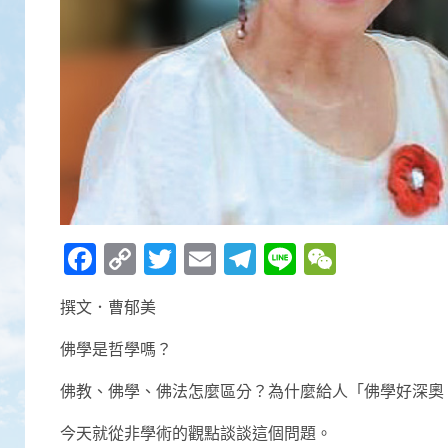
Facebook
Copy
Twitter
Email
Telegram
Line
WeCha
Link
撰文．曹郁美
佛學是哲學嗎？
佛教、佛學、佛法怎麼區分？為什麼給人「佛學好深奧
今天就從非學術的觀點談談這個問題。