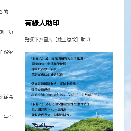
想的
有緣人助印
踐」功
點選下方圖片【線上繳款】助印
的歸依
你從混
「生命