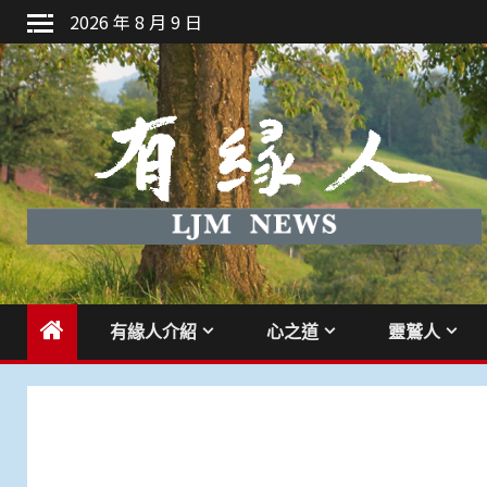
Skip
2026 年 8 月 9 日
to
content
有緣人介紹
心之道
靈鷲人