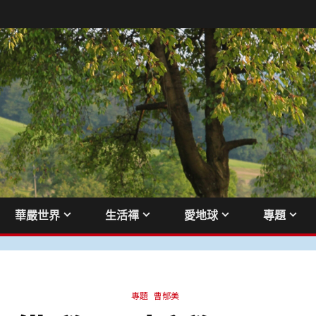
華嚴世界
生活禪
愛地球
專題
專題
曹郁美