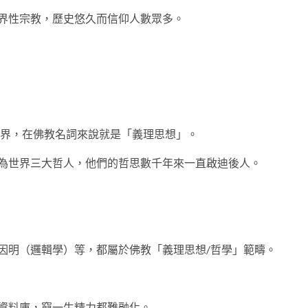
界性宗教，歷史悠久而信仰人數眾多。
世界，在佛教名詞來說就是「義理思想」。
為世界三大哲人，他們的哲思數千年來一直啟迪後人。
因明（邏輯學）等，都屬於佛教「義理思想/哲學」範疇。
資料庫，窮一生精力都難融化。