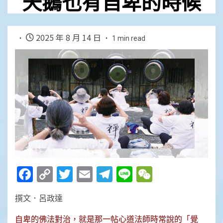
天鵝也有自卑的時候
2025 年 8 月 14 日
1 min read
Facebook
Copy
Twitter
Email
Telegram
Line
WeChat
Link
撰文．呂政達
自卑的佛法對治，就是那一帖心道法師時常說的「覺