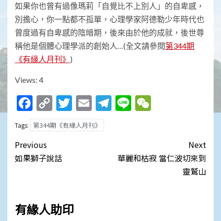
如果你也曾有過像瑪莉「自覺比不上別人」的自卑感，
別擔心，你一點都不孤單，心理學家阿德勒少年時代也
曾度過有自卑感的陰暗期，後來由於他的成就，後世尊
稱他是個體心理學派的創始人…(全文請參閱
第344期
《有緣人月刊》
)
Views: 4
Facebook
Copy
Twitter
Email
Telegram
Line
WeChat
Link
第344期《有緣人月刊》
Tags:
Post
Previous
Next
navigation
如果獅子說話
華麗和枯寂 當仁波切來到
靈鷲山
有緣人助印