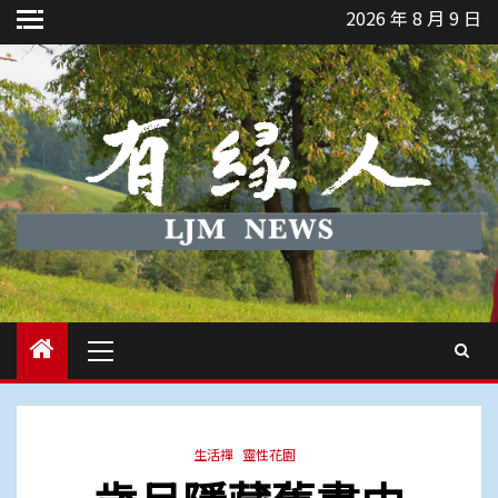
Skip
2026 年 8 月 9 日
to
content
Primary
Menu
生活禪
靈性花園