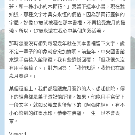
夢，和一株小小的木樨花。」我留下這本小書，現在我
知道，那種文字才具有永恆的價值。因為那兩行歪斜的
字體，好像17歲就被種在那本書裡，不再接受歲月的摧
殘。所以，17歲永遠在我心中某個角落活著。
那時怎麼沒有想到每隔幾年就在某本書裡留下文字，說
不定一輩子的印象就會愈加鮮明。前些年，中央圖書館
來邀手寫稿入館珍藏，我有些遺憾回覆：「但我很久沒
有用手寫稿了。」對方回答：「我們知道，我們也在跟
歲月賽跑。」
某個程度上，我們都是跟歲月賽跑的人。想起佛陀，傳
下的經典都是弟子憑記憶所撰，如果，他能用手寫留下
一段文字，就如父親去世後留下的《阿彌陀經》，有不
小心染到的紅墨水印，恭奉在佛龕，一生一世不會丟
棄。
Views: 1