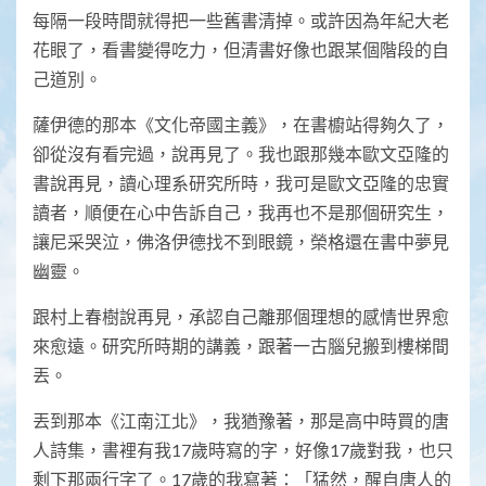
每隔一段時間就得把一些舊書清掉。或許因為年紀大老
花眼了，看書變得吃力，但清書好像也跟某個階段的自
己道別。
薩伊德的那本《文化帝國主義》，在書櫥站得夠久了，
卻從沒有看完過，說再見了。我也跟那幾本歐文亞隆的
書說再見，讀心理系研究所時，我可是歐文亞隆的忠實
讀者，順便在心中告訴自己，我再也不是那個研究生，
讓尼采哭泣，佛洛伊德找不到眼鏡，榮格還在書中夢見
幽靈。
跟村上春樹說再見，承認自己離那個理想的感情世界愈
來愈遠。研究所時期的講義，跟著一古腦兒搬到樓梯間
丟。
丟到那本《江南江北》，我猶豫著，那是高中時買的唐
人詩集，書裡有我17歲時寫的字，好像17歲對我，也只
剩下那兩行字了。17歲的我寫著：「猛然，醒自唐人的