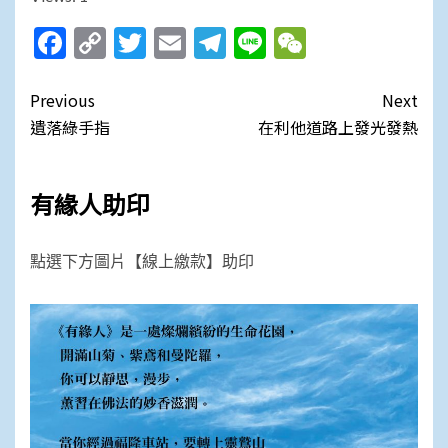
Facebook
Copy
Twitter
Email
Telegram
Line
WeChat
Link
Post
Previous
Next
navigation
遺落綠手指
在利他道路上發光發熱
有緣人助印
點選下方圖片【線上繳款】助印