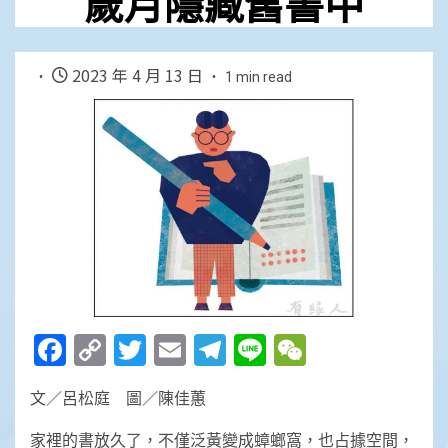
歲月隱藏舊書中
2023 年 4 月 13 日
1 min read
Facebook
Copy
Twitter
Email
Telegram
Line
WeChat
Link
文／呂松庭 圖／陳佳蕙
家裡的書放久了，不僅泛黃變成蟑螂窩，也占據空間，