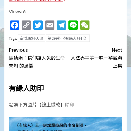
Views: 6
Facebook
Copy
Twitter
Email
Telegram
Line
WeChat
Link
宗博:取經天涯
第299期《有緣人月刊》
Tags:
Post
Previous
Next
navigation
馬幼娟：信仰讓人免於生命
入法界平等一味－華藏海
未知 的恐懼
上集
有緣人助印
點選下方圖片【線上繳款】助印