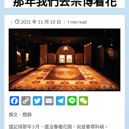
那年我們去宗博看花
2021 年 11 月 10 日
1 min read
Facebook
Copy
Twitter
Email
Telegram
Line
WeChat
Link
撰文．顏靜
還記得那年3 月，還沒春暖花開，尚是春寒料峭。