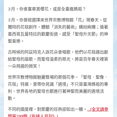
3 月，你會塞車賞櫻花，或是全臺瘋媽祖？
3 月，你曾經選擇來世界宗教博物館「花」現春天，從
獨特的花毯創作，體驗「消失的藝術」繽紛絢爛；循著
墨西哥瓦曼特拉的歡慶街道，感受「聖母升天節」的神
聖喜樂。
古時候的阿茲特克人說花朵會唱歌，他們以花毯譜出獻
給聖母的謳歌，而聖母溫柔的慈光，將是百年春天裡第
一朵飛揚的微笑！
世界宗教博物館魅麗豋場的那個花季，「聖母．聖像．
花毯」特展，曾帶你見識「遶境」不只是臺灣媽祖的專
利，世界各地的聖母也都進行著神聖而美麗的遶境活
動。
不同的國度裡，對節慶的狂熱卻如出一轍。
…(全文請參
閱第299期《有緣人月刊》)