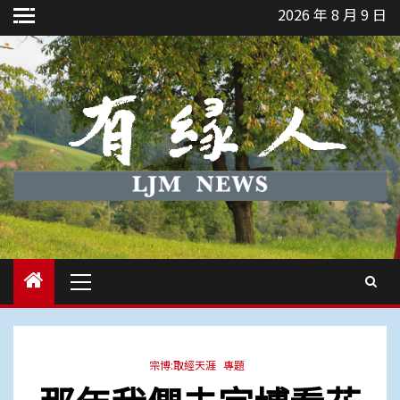
Skip
2026 年 8 月 9 日
to
content
Primary
Menu
宗博:取經天涯
專題