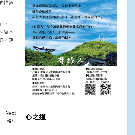
向妳道
」，，
。會不
繃，趕
Next
心之道
護生