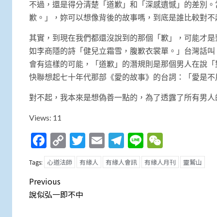
不過，還是得分清楚「道歉」和「深感遺憾」的差別。
歉。」，妳可以想像背後的故事嗎，到底是誰比較對不
其實，到現在我們都還沒說到的那個「歉」，可能才是
如李商隱的詩「健兒立霜雪，腹歉衣裳單。」台灣話叫
會有這樣的可能，「道歉」的潛規則是那個男人在說「
快聯想起七十年代那部《愛的故事》的台詞：「愛是不
對不起，我本來是想偽善一點的，為了透露了所有男人
Views: 11
Facebook
Copy
Twitter
Email
Telegram
Line
WeCha
Link
心道法師
有緣人
有緣人會訊
有緣人月刊
靈鷲山
Tags:
Post
Previous
navigation
說似弘一即不中