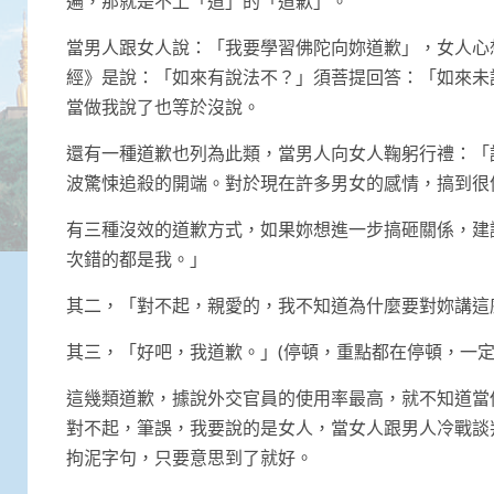
遍，那就是不上「道」的「道歉」。
當男人跟女人說：「我要學習佛陀向妳道歉」，女人心
經》是說：「如來有說法不？」須菩提回答：「如來未
當做我說了也等於沒說。
還有一種道歉也列為此類，當男人向女人鞠躬行禮：「
波驚悚追殺的開端。對於現在許多男女的感情，搞到很
有三種沒效的道歉方式，如果妳想進一步搞砸關係，建
次錯的都是我。」
其二，「對不起，親愛的，我不知道為什麼要對妳講這
其三，「好吧，我道歉。」(停頓，重點都在停頓，一定
這幾類道歉，據說外交官員的使用率最高，就不知道當
對不起，筆誤，我要說的是女人，當女人跟男人冷戰談
拘泥字句，只要意思到了就好。