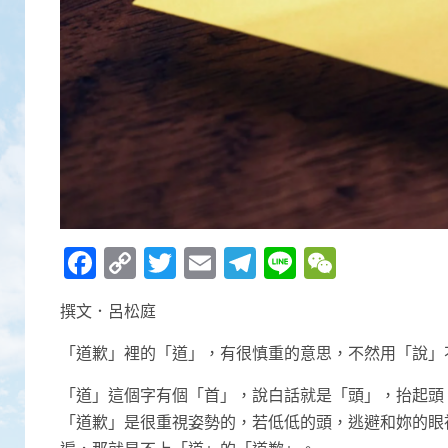
Facebook
Copy
Twitter
Email
Telegram
Line
WeCha
Link
撰文．呂松庭
「道歉」裡的「道」，有很慎重的意思，不然用「說」
「道」這個字有個「首」，說白話就是「頭」，抬起頭
「道歉」是很重視姿勢的，若低低的頭，逃避和妳的眼