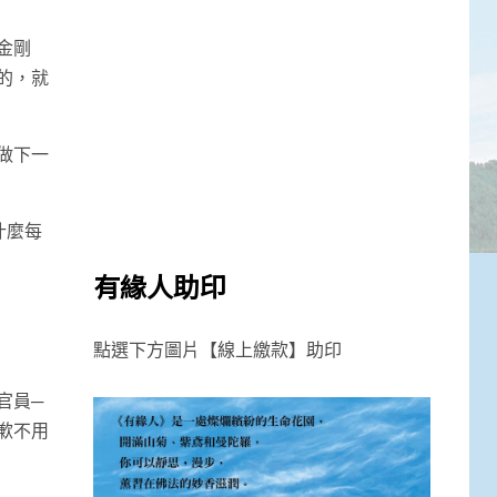
金剛
的，就
做下一
什麼每
有緣人助印
點選下方圖片【線上繳款】助印
官員─
歉不用