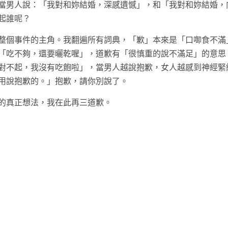
當男人說：「我對和妳結婚，深感遺憾」，和「我對和妳結婚，
起誰呢？
整個事件的主角。我翻遍所有詞典，「歉」本來是「口啣食不滿
「吃不夠，還要曬乾喔」，道歉有「很慎重的說不滿足」的意思
對不起，我沒有吃飽啦」，當男人越說抱歉，女人越感到神經緊
用說抱歉的。」抱歉，請你別說了。
的真正想法，我在此再三道歉。
t