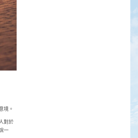
意境。
人對於
說一