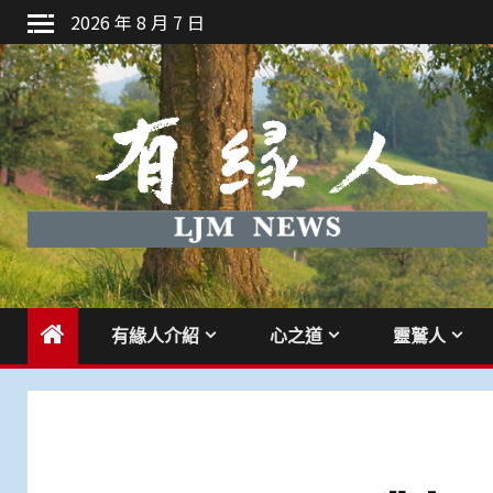
Skip
2026 年 8 月 7 日
to
content
有緣人介紹
心之道
靈鷲人