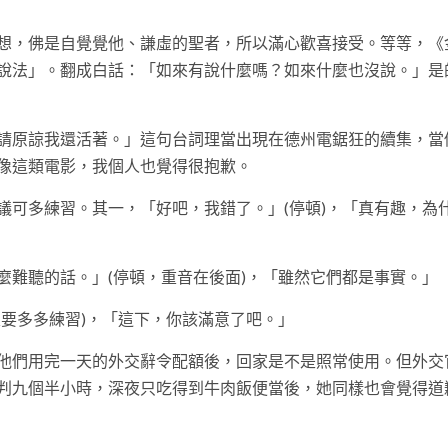
想，佛是自覺覺他、謙虛的聖者，所以滿心歡喜接受。等等，《
說法」。翻成白話：「如來有說什麼嗎？如來什麼也沒說。」是
請原諒我還活著。」這句台詞理當出現在德州電鋸狂的續集，當
像這類電影，我個人也覺得很抱歉。
議可多練習。其一，「好吧，我錯了。」(停頓)，「真有趣，為
麼難聽的話。」(停頓，重音在後面)，「雖然它們都是事實。」
要多多練習)，「這下，你該滿意了吧。」
他們用完一天的外交辭令配額後，回家是不是照常使用。但外交
判九個半小時，深夜只吃得到牛肉飯便當後，她同樣也會覺得道