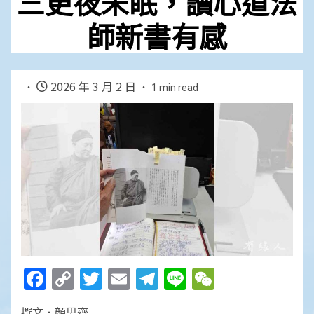
三更夜未眠，讀心道法
師新書有感
2026 年 3 月 2 日
1 min read
Facebook
Copy
Twitter
Email
Telegram
Line
WeChat
Link
撰文．顏思齊