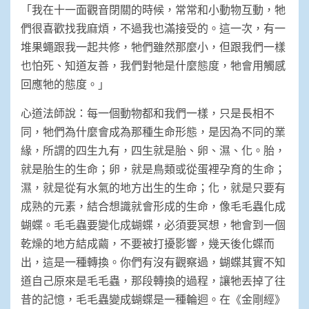
「我在十一面觀音閉關的時候，常常和小動物互動，牠
們很喜歡找我麻煩，不過我也滿接受的。這一次，有一
堆果蠅跟我一起共修，牠們雖然那麼小，但跟我們一樣
也怕死、知道友善，我們對牠是什麼態度，牠會用觸感
回應牠的態度。」
心道法師說：每一個動物都和我們一樣，只是長相不
同，牠們為什麼會成為那種生命形態，是因為不同的業
緣，所謂的四生九有，四生就是胎、卵、濕、化。胎，
就是胎生的生命；卵，就是鳥類或從蛋裡孕育的生命；
濕，就是從有水氣的地方出生的生命；化，就是只要有
成熟的元素，結合想識就會形成的生命，像毛毛蟲化成
蝴蝶。毛毛蟲要變化成蝴蝶，必須要冥想，牠會到一個
乾燥的地方結成繭，不要被打擾影響，幾天後化蝶而
出，這是一種轉換。你們有沒有觀察過，蝴蝶其實不知
道自己原來是毛毛蟲，那段轉換的過程，讓牠丟掉了往
昔的記憶，毛毛蟲變成蝴蝶是一種輪迴。在《金剛經》