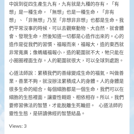
中說到從四生產生九有，九有就是九種的存有，「有
想」是一種生命，「無想」也是一種生命，「非有
想」、「非無想」乃至「非想非非想」也都是生命。我
們平常沒事的時候，可以去觀察動物、大自然，就會體
會、發現生命，然後知道一切都是心造作出來的。心的
造作是從我們的習慣、福報而來，福報大，造的東西就
非常寬廣；像螞蟻福報小，造的範圍就不大，牠只能在
小圈圈裡面生存。人的範圍就很大，可以全球到處跑。
心道法師說：累積我們的善緣變成生命的福氣，叫做善
業，善業不夠，就沒辦法累積成人的身體。人的身體是
很多生命的組合，每個細胞都是一個生命，我們可以在
細胞的生態裡面，讓靈性翱遊、相依相存。所以，我們
要修習佛法的智慧，才能脫離生死輪迴。 心道法師的
靈性生態，是研讀佛經的智慧結晶。
Views: 3