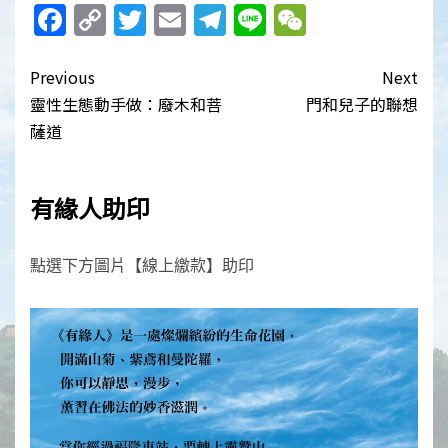
Facebook
Copy
Twitter
Email
Telegram
Line
WeChat
Link
Post
Previous
Next
navigation
靈性生態動手做：廢木和菩
門和兒子的聯想
薩道
有緣人助印
點選下方圖片【線上繳款】助印