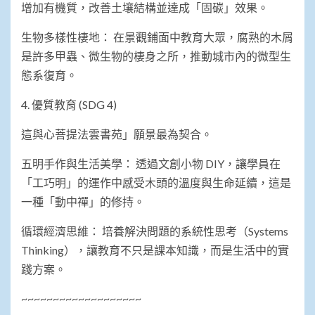
增加有機質，改善土壤結構並達成「固碳」效果。
​生物多樣性棲地： 在景觀鋪面中教育大眾，腐熟的木屑
是許多甲蟲、微生物的棲身之所，推動城市內的微型生
態系復育。
​4. 優質教育 (SDG 4)
​這與心菩提法雲書苑」願景最為契合。
​五明手作與生活美學： 透過文創小物 DIY，讓學員在
「工巧明」的運作中感受木頭的溫度與生命延續，這是
一種「動中禪」的修持。
​循環經濟思維： 培養解決問題的系統性思考（Systems
Thinking），讓教育不只是課本知識，而是生活中的實
踐方案。
~~~~~~~~~~~~~~~~~~~