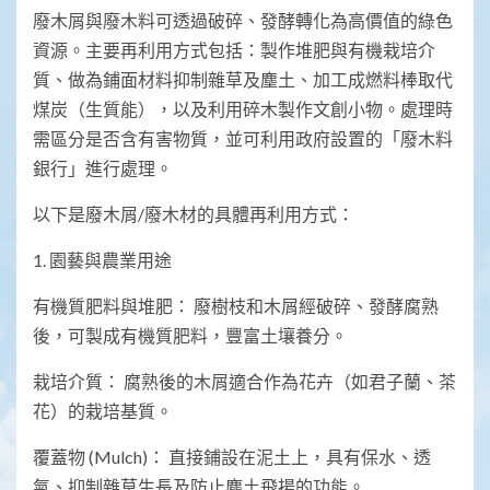
廢木屑與廢木料可透過破碎、發酵轉化為高價值的綠色
資源。主要再利用方式包括：製作堆肥與有機栽培介
質、做為鋪面材料抑制雜草及塵土、加工成燃料棒取代
煤炭（生質能），以及利用碎木製作文創小物。處理時
需區分是否含有害物質，並可利用政府設置的「廢木料
銀行」進行處理。
以下是廢木屑/廢木材的具體再利用方式：
1. 園藝與農業用途
有機質肥料與堆肥： 廢樹枝和木屑經破碎、發酵腐熟
後，可製成有機質肥料，豐富土壤養分。
栽培介質： 腐熟後的木屑適合作為花卉（如君子蘭、茶
花）的栽培基質。
覆蓋物 (Mulch)： 直接鋪設在泥土上，具有保水、透
氣、抑制雜草生長及防止塵土飛揚的功能。