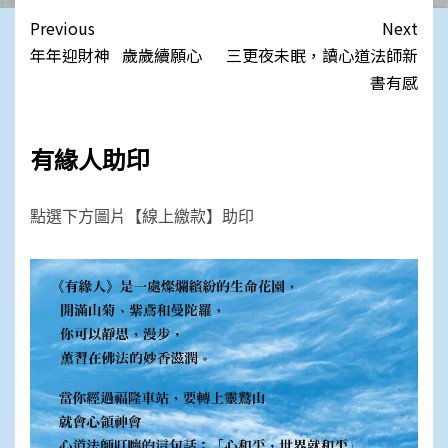
Link
Post
Previous
Next
navigation
年年迎財神 歲歲續願心
三更夜未眠，讀心道法師新
書有感
有緣人助印
點選下方圖片【線上繳款】助印