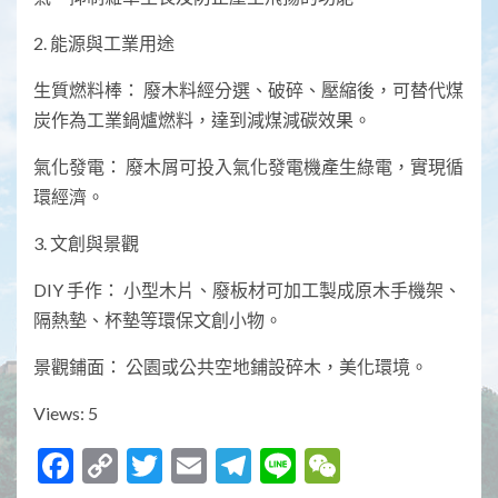
2. 能源與工業用途
生質燃料棒： 廢木料經分選、破碎、壓縮後，可替代煤
炭作為工業鍋爐燃料，達到減煤減碳效果。
氣化發電： 廢木屑可投入氣化發電機產生綠電，實現循
環經濟。
3. 文創與景觀
DIY 手作： 小型木片、廢板材可加工製成原木手機架、
隔熱墊、杯墊等環保文創小物。
景觀鋪面： 公園或公共空地鋪設碎木，美化環境。
Views: 5
Facebook
Copy
Twitter
Email
Telegram
Line
WeChat