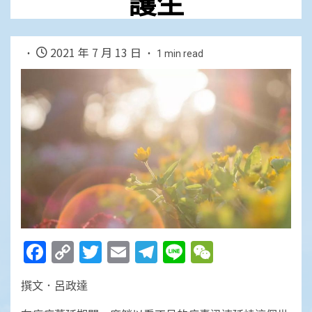
護生
2021 年 7 月 13 日
1 min read
Facebook
Copy
Twitter
Email
Telegram
Line
WeChat
Link
撰文．呂政達