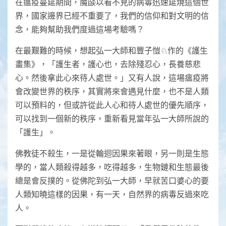
在瘟疫蔓延期間，魔燄以看不見的病毒迅速延燒這個世
界，國家邊界已經不重要了，我們的信仰和對文明的信
念，能夠幫助我們度過這場考驗嗎？
在最艱難的時候，想起弘一大師和豐子愷♘作的《護生
畫集》，「護生者，護心也，去除殘忍心，長養慈悲
心。然後拿此心來待人處世。」又有人說，這場瘟疫將
會改變世界的秩序，其實將來會遇見什麼，也不是人類
可以預料的，但或許從此人心和待人處世的優先順序，
可以找到一個新的秩序，重新看見當年弘一大師所說的
「護生」。
佛教徒不殺生，一是從輪迴因果來著眼，另一則是生態
學的，當人類殺得越多，吃得越多，生物鏈和生態最後
總是會反撲的。從佛陀到弘一大師，早就苦口婆心的要
人類知曉這樣的因果，有一天，自然界的病毒反過來吃
人。