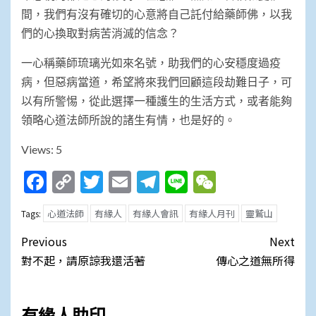
間，我們有沒有確切的心意將自己託付給藥師佛，以我
們的心換取對病苦消滅的信念？
一心稱藥師琉璃光如來名號，助我們的心安穩度過疫
病，但惡病當道，希望將來我們回顧這段劫難日子，可
以有所警惕，從此選擇一種護生的生活方式，或者能夠
領略心道法師所說的諸生有情，也是好的。
Views: 5
Facebook
Copy
Twitter
Email
Telegram
Line
WeChat
Link
心道法師
有緣人
有緣人會訊
有緣人月刊
靈鷲山
Tags:
Post
Previous
Next
navigation
對不起，請原諒我還活著
傳心之道無所得
有緣人助印