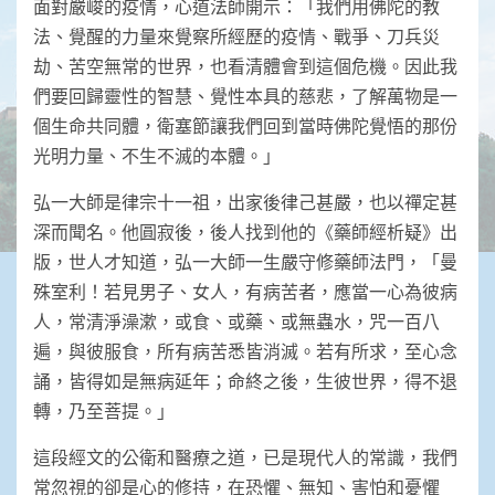
面對嚴峻的疫情，心道法師開示：「我們用佛陀的教
法、覺醒的力量來覺察所經歷的疫情、戰爭、刀兵災
劫、苦空無常的世界，也看清體會到這個危機。因此我
們要回歸靈性的智慧、覺性本具的慈悲，了解萬物是一
個生命共同體，衛塞節讓我們回到當時佛陀覺悟的那份
光明力量、不生不滅的本體。」
弘一大師是律宗十一祖，出家後律己甚嚴，也以禪定甚
深而聞名。他圓寂後，後人找到他的《藥師經析疑》出
版，世人才知道，弘一大師一生嚴守修藥師法門，「曼
殊室利！若見男子、女人，有病苦者，應當一心為彼病
人，常清淨澡漱，或食、或藥、或無蟲水，咒一百八
遍，與彼服食，所有病苦悉皆消滅。若有所求，至心念
誦，皆得如是無病延年；命終之後，生彼世界，得不退
轉，乃至菩提。」
這段經文的公衛和醫療之道，已是現代人的常識，我們
常忽視的卻是心的修持，在恐懼、無知、害怕和憂懼