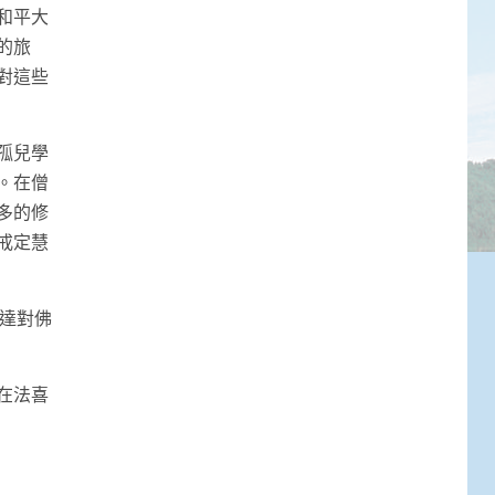
和平大
的旅
對這些
孤兒學
。在僧
多的修
戒定慧
達對佛
在法喜