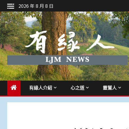
Skip
2026 年 8 月 8 日
to
content
有緣人介紹
心之道
靈鷲人