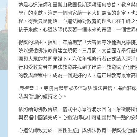
這是心道法師和靈鷲山教團長期深耕緬甸慈善、教育與
學」的卓獻。這是一個國家給一名大師最高的肯定，也
程，得獎只是開始，心道法師對教育的理念已在千峰之
孩子來說，心道法師代表著一個未來的寄望，一個世界
得獎的理由，提到十年前創辦「大善園寺沙彌孤兒學院
院以遵循佛法教育建立規範。三月間，大善園寺舉行莊
團與大眾的共同見證下，六位年輕修行者正式踏入清淨
行和受教育者在佛法教育裝找到了出路，教育賦予他們
的教與歷程中，成為一個更好的人，這正是教育最崇高
典禮當日，寺院內聚集眾多信眾與護法善信，場面莊嚴
法與僧伽的護持之心。
依照緬甸佛教傳統，儀式中亦舉行滴水回向，象徵將所
與祝福中圓滿完成。心道法師心中可能感覺到一點的安
心道法師致力於「靈性生態」與佛法教育，得獎後他謙