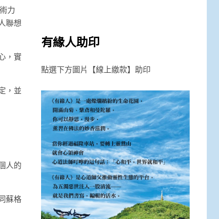
術力
人聯想
有緣人助印
心，實
點選下方圖片【線上繳款】助印
定，並
個人的
同蘇格