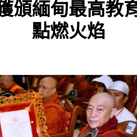
獲頒緬甸最高教
點燃火焰