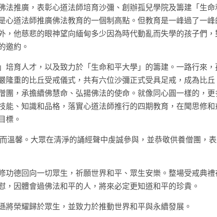
佛法推廣，表彰心道法師培育沙彌、創辦孤兒學院及籌建「生命
是心道法師推廣佛法教育的一個制高點。但教育是一峰過了一峰
外，他慈悲的眼神望向緬甸多少因為時代動亂而失學的孩子們，
的邀約。
」培育人才，以及致力於「生命和平大學」的籌建。一路行來，
嚴隆重的比丘受戒儀式，共有六位沙彌正式受具足戒，成為比丘
僧團，承擔續佛慧命、弘揚佛法的使命。就像同心圓一樣的，更
技能、知識和品格，落實心道法師推行的四期教育，在聞思修和
目標。
而溫馨。大眾在清淨的誦經聲中虔誠參與，並恭敬供養僧團，表
修功德回向一切眾生，祈願世界和平、眾生安樂。整場受戒典禮
慰，因體會過佛法和平的人，將來必定更知道和平的珍貴。
遜將榮耀歸於眾生，並致力於推動世界和平與永續發展。