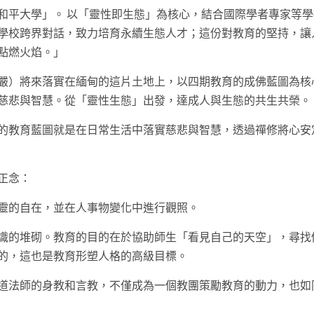
和平大學」。 以「靈性即生態」為核心，結合國際學者專家等學
學校跨界對話，致力培育永續生態人才；這份對教育的堅持，讓
點燃火焰。」
嚴）將來落實在緬甸的這片土地上，以四期教育的成佛藍圖為核
慈悲與智慧。從「靈性生態」出發，達成人與生態的共生共榮。
的教育藍圖就是在日常生活中落實慈悲與智慧，透過禪修將心安
正念：
靈的自在，並在人事物變化中進行觀照。
識的堆砌。教育的目的在於協助師生「看見自己的天空」，尋找
的，這也是教育形塑人格的高級目標。
道法師的身教和言教，不僅成為一個教團策勵教育的動力，也如