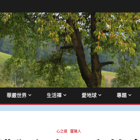
華嚴世界
生活禪
愛地球
專題
心之道
靈鷲人