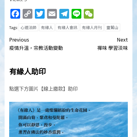
Facebook
Copy
Twitter
Email
Telegram
Line
WeChat
Link
心道法師
有緣人
有緣人會訊
有緣人月刊
靈鷲山
Tags:
Post
Previous
Next
navigation
疫情升溫，宗教活動變動
禪味 學習淡味
有緣人助印
點選下方圖片【線上繳款】助印