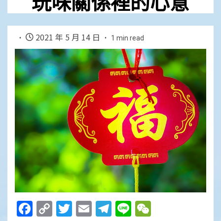
玩味關係裡的心意
2021 年 5 月 14 日
1 min read
Facebook
Copy
Twitter
Email
Telegram
Line
WeChat