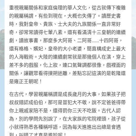
重視親屬關係和家庭倫理的華人文化，從古就傳下複雜
的親屬稱謂，有些到現在，大概也失傳了。讀歷史書
時，我對皇帝、貴族、士大夫的九族關係一直非常好
奇，卻常常讀得七葷八素。還有看滿清十三皇朝的連續
劇，讀故事書，那麼多大阿哥、二阿哥……十四阿哥，
還有格格、嬪妃，皇帝的大小老婆，簡直構成史上最大
的人海戰術。大陸的連續劇常就是那幾個人在演，穿上
差不多的戲服，化上妝，連口氣聲調都很像，戲裡面的
關係，讓觀眾看得撲朔迷離，差點忘記這演的是乾隆還
是雍正王朝呢！
在古代，學習親屬稱謂是成長歲月的大事，如果孩子把
叔叔錯認成伯伯，那可是冒犯大不敬，說不定爸爸得帶
你上親戚家陪不是，還得罰你三天不吃飯。古代人認
為，別的學問先別說了，在大家族的宅院裡頭，孩子從
小就得熟悉各種稱呼語，因為每天進進出出總是會遇
到，叫錯了才真是尷尬呢！