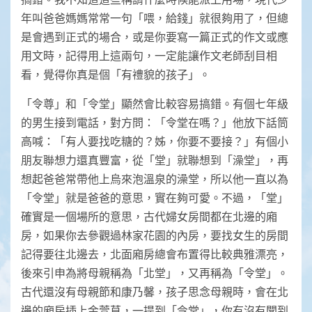
年叫爸爸媽媽常常一句「喂，給錢」就很夠用了，但總
是會遇到正式的場合，或是你要寫一篇正式的作文或應
用文時，記得用上這兩句，一定能讓作文老師刮目相
看，覺得你真是個「有禮貌的孩子」。
「令尊」和「令堂」顯然會比較容易搞錯。有個七年級
的男生接到電話，對方問：「令堂在嗎？」他放下話筒
高喊：「有人要找吃糖的？姊，你要不要接？」有個小
朋友聯想力還真豐富，從「堂」就聯想到「澡堂」，再
想起爸爸常帶他上烏來泡溫泉的澡堂，所以他一直以為
「令堂」就是爸爸的意思，實在夠可愛。不過，「堂」
確實是一個場所的意思，古代婦女房間都在北邊的廂
房，如果你去參觀過林家花園的內房，要找女生的房間
記得要往北邊去，北面廂房總會布置得比較典雅漂亮，
後來引申為將母親稱為「北堂」，又再稱為「令堂」。
古代還沒有母親節和康乃馨，孩子思念母親時，會在北
邊的廂房插上金萱草，一提到「令堂」，你有沒有聞到