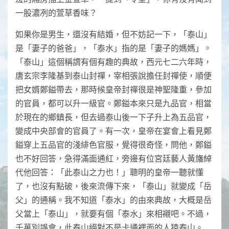
一股濃冽的萱草香味？
如果你是男生，還沒有結婚，但不妨記一下，「泰山」
是「妻子的爸爸」，「泰水」指的是「妻子的媽媽」。
「泰山」這個稱謂有個有趣的典故，西元七二六年時，
唐玄宗李隆基到泰山封禪，宰相張說擔任封禪使，順便
把女婿鄭鎰帶去，那時候皇帝封禪很是神聖隆重，參加
的官員，都可以升一級官。鄭鎰本來只是九品官，相當
於現在的鄉鎮長，但去過泰山後一下子升上為五品官，
變成中央部會的官員了。有一次，皇帝在宴會上看見鄭
鎰穿上五品官的淺緋色官服，覺得很奇怪，問他，鄭鎰
也不好回答，急得滿面通紅，旁邊有位宮廷藝人黃旛綽
代他回答：「此泰山之力也！」聰明的皇帝一聽就懂
了，也沒有點破，後來流傳下來，「泰山」就變成「岳
父」的通稱。我不知道「泰水」的由來典故，大概是岳
父當上「泰山」，就要有個「泰水」來相襯吧。不過，
千萬別誤會，此泰山絕對不是卡通裡面的人猿泰山。