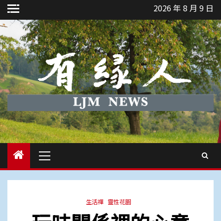
Skip
2026 年 8 月 9 日
to
content
Primary
Menu
生活禪
靈性花園