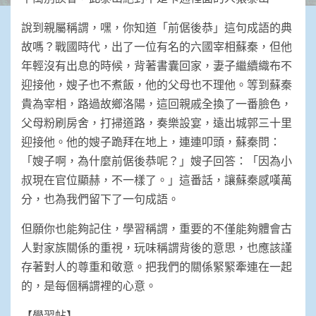
說到親屬稱謂，嘿，你知道「前倨後恭」這句成語的典
故嗎？戰國時代，出了一位有名的六國宰相蘇秦，但他
年輕沒有出息的時候，背著書囊回家，妻子繼續織布不
迎接他，嫂子也不煮飯，他的父母也不理他。等到蘇秦
貴為宰相，路過故鄉洛陽，這回親戚全換了一番臉色，
父母粉刷房舍，打掃道路，奏樂設宴，遠出城郭三十里
迎接他。他的嫂子跪拜在地上，連連叩頭，蘇秦問：
「嫂子啊，為什麼前倨後恭呢？」嫂子回答：「因為小
叔現在官位顯赫，不一樣了。」這番話，讓蘇秦感嘆萬
分，也為我們留下了一句成語。
但願你也能夠記住，學習稱謂，重要的不僅能夠體會古
人對家族關係的重視，玩味稱謂背後的意思，也應該謹
存著對人的尊重和敬意。把我們的關係緊緊牽連在一起
的，是每個稱謂裡的心意。
【學習帖】