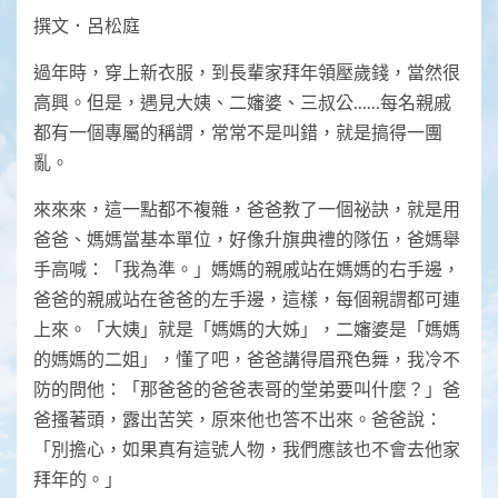
Link
撰文．呂松庭
過年時，穿上新衣服，到長輩家拜年領壓歲錢，當然很
高興。但是，遇見大姨、二嬸婆、三叔公……每名親戚
都有一個專屬的稱謂，常常不是叫錯，就是搞得一團
亂。
來來來，這一點都不複雜，爸爸教了一個祕訣，就是用
爸爸、媽媽當基本單位，好像升旗典禮的隊伍，爸媽舉
手高喊：「我為準。」媽媽的親戚站在媽媽的右手邊，
爸爸的親戚站在爸爸的左手邊，這樣，每個親謂都可連
上來。「大姨」就是「媽媽的大姊」，二嬸婆是「媽媽
的媽媽的二姐」，懂了吧，爸爸講得眉飛色舞，我冷不
防的問他：「那爸爸的爸爸表哥的堂弟要叫什麼？」爸
爸搔著頭，露出苦笑，原來他也答不出來。爸爸說：
「別擔心，如果真有這號人物，我們應該也不會去他家
拜年的。」