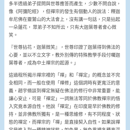
多半透過弟子提問與世尊應答而產生， 少數不問自說，
像《阿彌陀經》，但禪宗的發生有個動人的說法：釋迦
牟尼佛在靈鷲山的大法會上，沒有講一句話，只是拈起
一朵蓮花， 眾弟子不知所云，只有大迦葉尊者會心微
笑。
『世尊拈花，迦葉微笑』，世尊印證了迦葉得到佛法的
心要，並以不立文字，教外別傳的特殊教學手段付囑迦
葉尊者，成為中土禪宗的起源。」
這過程所揭示禪宗裡的「禪」和「禪定」的概念並不完
全相同，而一般在使用「禪修」這個詞時有更寬泛的意
義，趙宇脩談到禪定無疑在佛法的修行中非常重要，能
讓心安止，可是「禪定」一詞無法等同於佛教禪宗的悟
入究竟本源自性。他說「禪定」在印度是早於佛教的修
持，並非佛教所獨有，是一種思維修，有不同程度、狀
態的禪定，而禪宗的「禪」是直接契入自性。如果說禪
定是進入到一種精神狀態，如色界、無色界裡各種高深