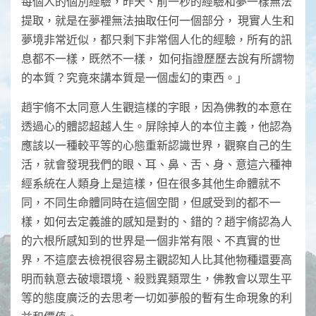
每個人的個別經驗，昨天、前一秒的經驗和夢一樣無法
提取，就是在夢裡無法抽取任何一個部分， 現實人生和
夢境非常近似，都只剩下非常個人化的經驗，所有的訊
息都不一樣，既然不一樣， 如何指證歷歷去說有所謂物
的本質？究竟來講本質是一個虛幻的東西。」
趙宇脩不太同意人生觀這樣的字眼，因為佛教的本意在
透過心的體認超越人生。屏除掉人的本位主義，他認為
應該以一種較平等的心態重新認識世界，觀察自己的生
活，就會發現我們的眼、耳、鼻、舌、身、意這六種神
經系統在人類身上是這樣，但在很多其他生命體就不
同，不同生命體同時在這個空間，但感受到的都不一
樣，如何去定義誰的感知是對的、錯的？趙宇脩認為人
的六根所感知到的世界是一個非常有限、不真實的世
界，不這麼去檢視很容易主觀認知人比其他物種還要高
明而執意去破壞環境、殺戮異類眾生，佛教會以眾生平
等的態度廣泛的去思考一切如夢般的暫有生命現象的利