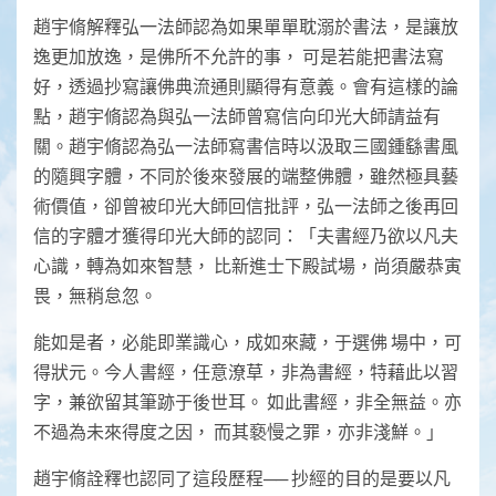
趙宇脩解釋弘一法師認為如果單單耽溺於書法，是讓放
逸更加放逸，是佛所不允許的事， 可是若能把書法寫
好，透過抄寫讓佛典流通則顯得有意義。會有這樣的論
點，趙宇脩認為與弘一法師曾寫信向印光大師請益有
關。趙宇脩認為弘一法師寫書信時以汲取三國鍾繇書風
的隨興字體，不同於後來發展的端整佛體，雖然極具藝
術價值，卻曾被印光大師回信批評，弘一法師之後再回
信的字體才獲得印光大師的認同：「夫書經乃欲以凡夫
心識，轉為如來智慧， 比新進士下殿試場，尚須嚴恭寅
畏，無稍怠忽。
能如是者，必能即業識心，成如來藏，于選佛 場中，可
得狀元。今人書經，任意潦草，非為書經，特藉此以習
字，兼欲留其筆跡于後世耳。 如此書經，非全無益。亦
不過為未來得度之因， 而其褻慢之罪，亦非淺鮮。」
趙宇脩詮釋也認同了這段歷程── 抄經的目的是要以凡