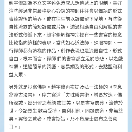
趙宇脩認為不立文字難免造成思想傳遞上的限制，幸好
這些經過非常嚴格身心鍛鍊的禪師往往會以偈語的形式
表達證悟的境界，或在往生前以詩偈留下見地，有些從
自性流露的簡短詩偈或片語，透過相應自由和解脫的書
法形式傳遞下來，趙宇脩解釋禪宗裡有一些書寫的概念
比較指向這樣的表現。當代如心道法師、殊眼禪師、一
行禪師都有這樣的作品，創作表現也是流露自性，形式
自由。根本而言，禪師 們的書寫都立足於慈悲，以遊戲
神通，透過簡單的詞語、容易觸及的形式，去點醒和利
益大眾。
另外就是抄寫佛經。趙宇脩再次提及弘一法師的《李息
翁臨古法書》，序言寫道「夫耽樂書術，增長放逸，佛
所深誡。然研習之者能 盡其美，以是書寫佛典，流傳於
世，令諸眾生 歡喜受持，自利利他，同趣佛道，非無益
矣。冀後之覽者，咸會斯旨，乃不負居士倡布之善意
耳。」