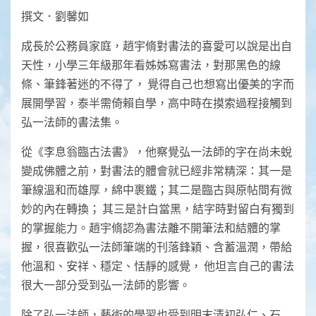
Link
撰文．劉馨如
成長於公務員家庭，趙宇脩對書法的喜愛可以說是出自
天性，小學三年級那年看姊姊寫書法，對那黑色的線
條、筆鋒著迷的不得了， 覺得自己也想寫出優美的字而
展開學習，泰半需倚賴自學，高中時在摸索過程接觸到
弘一法師的書法集。
從《李息翁臨古法書》，他察覺弘一法師的字在尚未蛻
變成佛體之前，對書法的體會就已經非常精深：其一是
筆線溫和而雄厚，綿中裹鐵；其二是臨古與原帖間有微
妙的內在轉換； 其三是計白當黑，結字時對留白有獨到
的掌握能力。趙宇脩認為書法離不開筆法和結體的掌
握，很喜歡弘一法師筆端的刊落鋒穎、含蓄溫潤，帶給
他溫和、安祥、穩定、恬靜的感覺， 他坦言自己的書法
很大一部分受到弘一法師的影響。
除了弘一法師，藝術的學習也受到明末清初弘仁、石