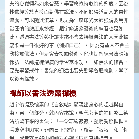
夫的心識轉為如來智慧，學習應抱持敬慎的態度，因為
抄佛經等於直接面對佛在說法。不同於得道高人的自性
流露，可以隨興潦草，也是為什麼印光大師強調要用非
常謹慎的態度來抄經。趙宇脩認為藝術的練習也是如
此，透過書法等藝術讓本來不會去接觸佛法的人因此被
感染是一件很好的事（例如自己）， 因為有些人不會主
動接觸佛法，但是會去接觸藝術。他也提醒練書法應該
像弘一法師這樣深廣的學習基本功，一如佛法的修習，
要先學習戒律，書法的通途也要先勤學各體軌則，學了
以後再釋放。
禪師以書法透露禪機
趙宇脩提及懷素的《自敘帖》顯現出身心的超越與自
由，另一個部分，就內容來說，明代著名的禪師憨山德
清所留下來的書法：「一念忘緣寂寂，孤明獨照惺惺。
看破空中閃電，非同日下飛螢」，所謂「寂寂」和「惺
惺」或者就是憨山禪師對心體認取的直接指示。