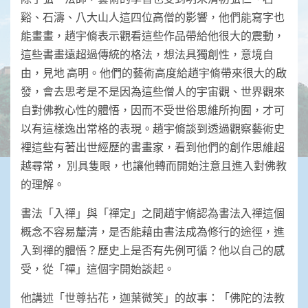
谿、石濤、八大山人這四位高僧的影響，他們能寫字也
能畫畫，趙宇脩表示觀看這些作品帶給他很大的震動，
這些書畫遠超過傳統的格法，想法具獨創性，意境自
由，見地 高明。他們的藝術高度給趙宇脩帶來很大的啟
發，會去思考是不是因為這些僧人的宇宙觀、世界觀來
自對佛教心性的體悟，因而不受世俗思維所拘囿，才可
以有這樣逸出常格的表現。趙宇脩談到透過觀察藝術史
裡這些有著出世經歷的書畫家，看到他們的創作思維超
越尋常， 別具隻眼，也讓他轉而開始注意且進入對佛教
的理解。
書法「入禪」與「禪定」之間趙宇脩認為書法入禪這個
概念不容易釐清，是否能藉由書法成為修行的途徑，進
入到禪的體悟？歷史上是否有先例可循？他以自己的感
受，從「禪」這個字開始談起。
他講述「世尊拈花，迦葉微笑」的故事：「佛陀的法教