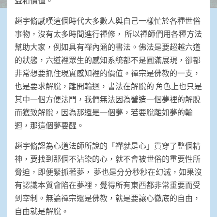
益和價值。
趙宇脩感嘆這個時代大多數人與自己一樣忙於各種世俗
事物，沒有太多時間進行禪修， 所以禪師們用各種方法
幫助大家，例如具有禪內涵的書法。佛法是要超越六道
的狀態，六道裡眾生的感知系統都不是圓滿展現，卻都
非常想要抓住現實感知裡的價值。禪宗是佛教的一支，
也是要求解脫，離開輪迴，書法在解脫的 角色上也只是
其中一個方便法門，我們無法因為營造一個夢裡的解脫
而獲致解脫，因為那還是一個夢，若要脫離如夢的輪
迴，那這個夢要醒。
趙宇脩認為心道法師所說的「禪就是心」貫穿了整個精
神，要找到那個不沾染的心，就不會被世俗的重要性所
脅迫，即便緊抓著夢， 夢也是分分秒秒在幻滅，如果沒
有認識本質會陷在夢裡，覺得所有東西都非常重要而受
到宰制。無論禪宗還是佛教，就是要讓心徹底的自由，
自由就是解脫。