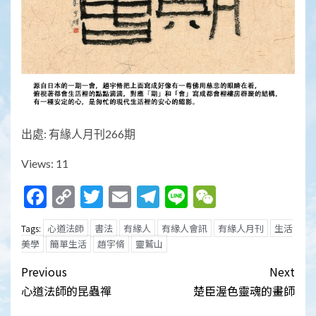
出處: 有緣人月刊266期
Views: 11
Facebook
Copy
Twitter
Email
Telegram
Line
WeChat
Link
心道法師
書法
有緣人
有緣人會訊
有緣人月刊
生活
Tags:
美學
簡單生活
趙宇脩
靈鷲山
Post
Previous
Next
navigation
心道法師的昆蟲禪
楚臣渥色靈魂的畫師