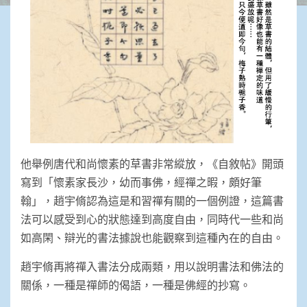
他舉例唐代和尚懷素的草書非常縱放，《自敘帖》開頭
寫到「懷素家長沙，幼而事佛，經禪之暇，頗好筆
翰」，趙宇脩認為這是和習禪有關的一個例證，這篇書
法可以感受到心的狀態達到高度自由，同時代一些和尚
如高閑、辯光的書法據說也能觀察到這種內在的自由。
趙宇脩再將禪入書法分成兩類，用以說明書法和佛法的
關係，一種是禪師的偈語，一種是佛經的抄寫。