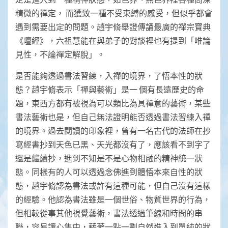
精微的禪定， 而獲致一種不受束縛的感受，但似乎都會
遇到需要出定的問題。趙宇脩舉證傳誦最廣的禪宗寶典
《壇經》，六祖慧能在與弟子的對談裡也有提到「唯論
見性，不論禪定解脫」。
是否能夠透過書法習練，入禪的境界，了悟本性的狀
態？趙宇脩表示「禪與藝術」是一 個有長遠歷史的命
題，東西方都有被視為可以類比為具禪意的藝術，某些
書法藝術也是，但自己無法證明能否透過書法習練入禪
的境界。過去閱讀的印象裡，曾有一名古代的法師在抄
寫經書抄到天色已黑、天光都沒有了，應該看不到字了
還是繼續抄，進到不知是不是心物相融的精神統一狀
態。同樣有的人可以透過念佛進到體悟本來自性的狀
態，趙宇脩認為書法或許有這種可能，但自己沒有這樣
的經驗。他認為書法雖是一個世俗、物質世界的行為，
但相較從事其他視覺藝術，書法透過筆線和時間的串
聯，容易讓心集中，藉著一點一劃自然進入到單純的狀