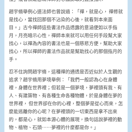
趙宇脩舉例心道法師也曾說過：「禪，就是心， 禪修就
是找心，當找回那個不沾染的心後，就看到本來面
目。」古今禪師這些書法作品透露的意涵便如以手指
月，月亮暗示心性，禪師本來就可以用任何手段幫大家
找心，以禪為內容的書法也是一個慈悲方便，幫助大家
找心，所以禪師的書法作品就是幫助找心的那個指月的
手。
忍不住詢問趙宇脩，這種禪的通透是否近似於人生觀的
追求？趙宇脩用夢境舉例：「我們一般認為心在身體
裡，身體在世界裡；但若是一個夢境，夢裡頭有我、有
人、有建築物、有各種生命各種物體，於是身體在夢的
世界裡， 但世界卻在你的心裡，整個夢是從心而來，怎
麼能逃離你的心呢？在夢裡頭的一切東西是拿不出來
的，都是心，就如本源心體的展現，換句話說夢裡的動
物、植物、石頭⋯⋯夢裡的什麼都是你。」