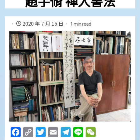
趙宇脩 禪入書法
2020 年 7 月 15 日
1 min read
Facebook
Copy
Twitter
Email
Telegram
Line
WeChat