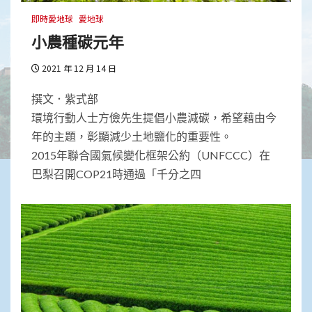
即時愛地球
愛地球
小農種碳元年
2021 年 12 月 14 日
撰文．紫式部
環境行動人士方儉先生提倡小農減碳，希望藉由今
年的主題，彰顯減少土地鹽化的重要性。
2015年聯合國氣候變化框架公約（UNFCCC）在
巴梨召開COP21時通過「千分之四