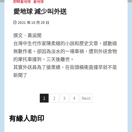
即時愛地球
愛地球
愛地球 減少叫外送
2021 年 10 月 20 日
撰文．黃渝閔
台灣中生代作家陳柔縉的小說和歷史文章，感動過
無數作者。卻因為淡水的一場車禍，遭到外送食物
的摩托車撞到，三天後離世。
其實外送員為了搶業績，在街頭橫衝直撞早就不是
新聞了
文
1
2
3
4
Next
章
分
有緣人助印
頁