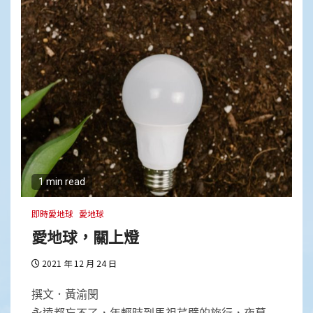
1 min read
即時愛地球
愛地球
愛地球，關上燈
2021 年 12 月 24 日
撰文．黃渝閔
永遠都忘不了，年輕時到馬祖芹壁的旅行，夜幕