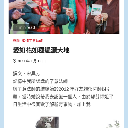
1 min read
專題
追憶了意法師
愛如花如種遍灑大地
2023 年 3 月 18 日
撰文．宋具芳
記憶中我所認識的了意法師
與了意法師的結緣始於2012 年好友賴郁芬師姐引
薦，當時她說帶我去認識一個人，由於郁芬師姐平
日生活中很喜歡了解新奇事物，加上我