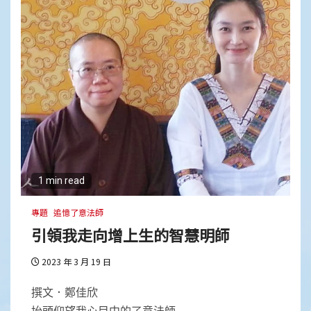
1 min read
專題
追憶了意法師
引領我走向增上生的智慧明師
2023 年 3 月 19 日
撰文．鄭佳欣
抬頭仰望我心目中的了意法師