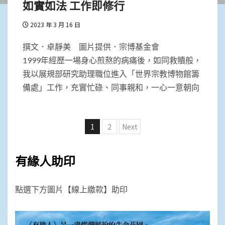
如實如法 工作即修行
2023 年 3 月 16 日
撰文．卓靜美 圖片提供．宗博基金會
1999年經歷一場身心煎熬的病痛後，如同救贖般，
我以展規部研究助理職位進入「世界宗教博物館籌
備處」工作，充實忙碌、同事親和，一心一意朝向
文
1
2
Next
章
分
有緣人助印
頁
點選下方圖片【線上繳款】助印