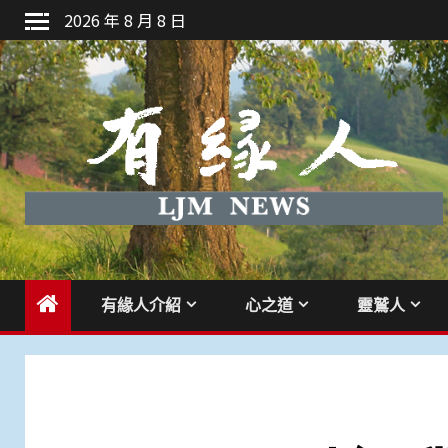
Skip
2026 年 8 月 8 日
to
content
有緣人介紹
心之道
靈鷲人