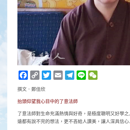
Facebook
Copy
Twitter
Email
Telegram
Line
WeCha
Link
撰文．鄭佳欣
抬頭仰望我心目中的了意法師
了意法師對生命充滿熱情與好奇，是極度聰明又好學之
遠都有說不完的想法，更不吝給人讚美，讓人深具信心