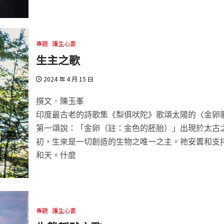
專題
護生心要
生主之歌
2024 年 4 月 15 日
撰文．陳玉峯
印度最古老的詩歌集《梨俱吠陀》歌頌太陽的〈金卵
第一頌說：「金卵（註：金色的胚胎）」出現於太古
初，生來是一切創造的生物之唯一之主。祂安置和支
和天。什麼
專題
護生心要