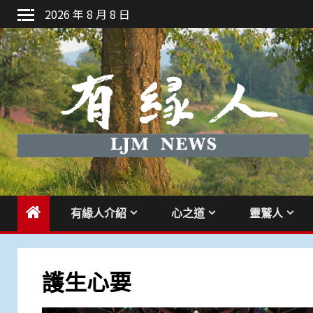
Skip
2026 年 8 月 8 日
to
content
有緣人介紹
心之道
靈鷲人
護生心要