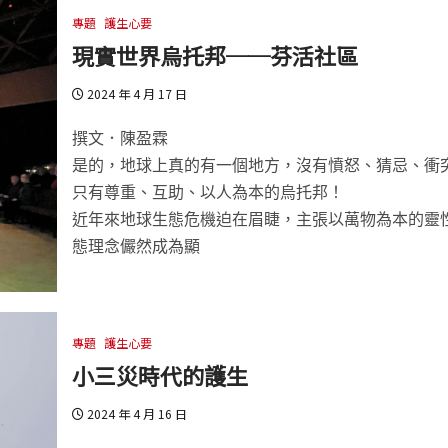
專題
護生心要
現實世界烏托邦──芬活社區
2024 年 4 月 17 日
撰文．陳盈霖
是的，地球上真的有一個地方，沒有憤怒、猜忌、衝
只有尊重、互助、以人為本的烏托邦！
近年來地球生態危機迫在眉睫，主張以萬物為本的靈
態理念儼然成為顯
專題
護生心要
小三災時代的護生
2024 年 4 月 16 日