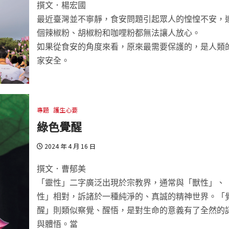
撰文．楊宏國
最近臺灣並不寧靜，食安問題引起眾人的惶惶不安，
個辣椒粉、胡椒粉和咖哩粉都無法讓人放心。
如果從食安的角度來看，原來最需要保護的，是人類
家安全。
專題
護生心要
綠色覺醒
2024 年 4 月 16 日
撰文．曹郁美
「靈性」二字廣泛出現於宗教界，通常與「獸性」、
性」相對，訴諸於一種純淨的、真誠的精神世界。「
醒」則類似察覺、醒悟，是對生命的意義有了全然的
與體悟。當