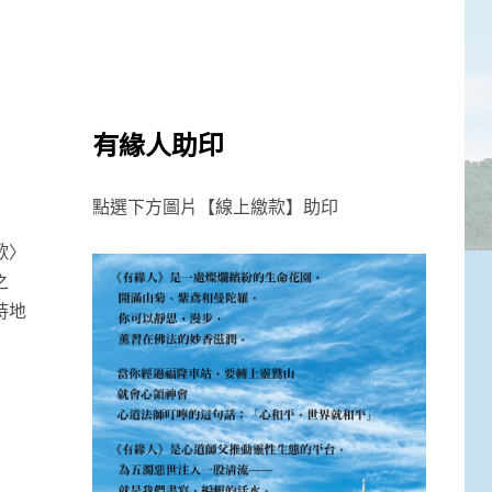
有緣人助印
點選下方圖片【線上繳款】助印
歌〉
之
持地