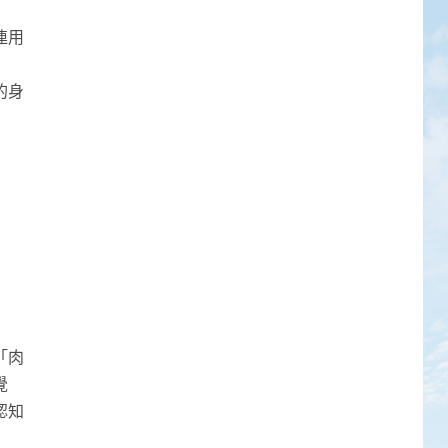
連用
的身
「肉
覺
認知