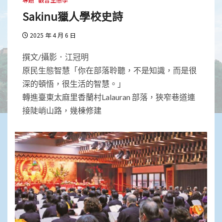
Sakinu獵人學校史詩
2025 年 4 月 6 日
撰文/攝影．江冠明
原民生態智慧「你在部落聆聽，不是知識，而是很
深的頓悟，很生活的智慧。」
轉進臺東太麻里香蘭村Lalauran 部落，狹窄巷道連
接陡峭山路，幾棟修建