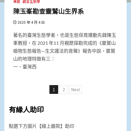
專題
觀音生態學
陳玉峯勘查靈鷲山生界系
2025 年 4 月 4 日
著名的臺灣生態學者，也是生態保育運動先鋒陳玉
峯教授，在 2021 年11 月親歷探勘完成的《靈鷲山
植物生態報告—生文護法的音聲》報告中說，靈鷲
山的地理特徵有三：
一、臺灣西
文
1
2
Next
章
分
有緣人助印
頁
點選下方圖片【線上繳款】助印