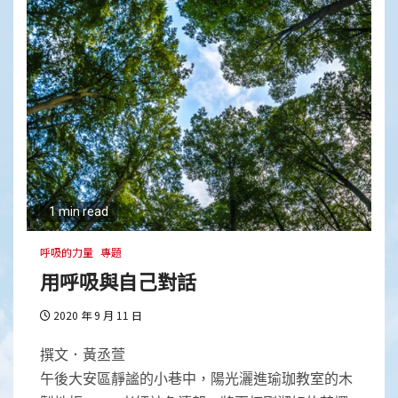
1 min read
呼吸的力量
專題
用呼吸與自己對話
2020 年 9 月 11 日
撰文．黃丞萱
午後大安區靜謐的小巷中，陽光灑進瑜珈教室的木