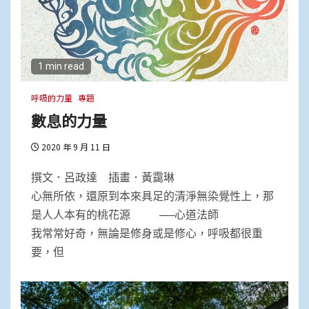
1 min read
呼吸的力量
專題
數息的力量
2020 年 9 月 11 日
撰文．呂政達 插畫．黃靄琳
心無所依，還原到本來具足的清淨無染覺性上，那
是人人本有的桃花源 ──心道法師
我常常好奇，無論是修身或是修心，呼吸都很重
要，但