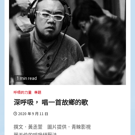
1 min read
呼吸的力量
專題
深呼吸， 唱一首故鄉的歌
2020 年 9 月 11 日
撰文．黃丞萱 圖片提供．青睞影視
葉天倫的呼吸紓壓法