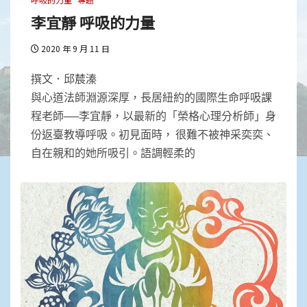
李宜靜 呼吸的力量
2020 年 9 月 11 日
撰文．邱辳溱
與心道法師淵源深厚，長居紐約的國際生命呼吸課
程老師──李宜靜，以最新的「榮格心理分析師」身
份返臺教導呼吸。初見面時， 很難不被神采奕奕、
自在親和的她所吸引。語調輕柔的