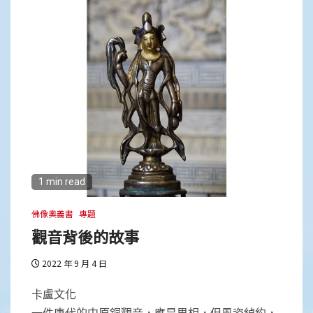
1 min read
佛像奧義書
專題
觀音背後的故事
2022 年 9 月 4 日
卡盧文化
一件唐代的中原銅觀音，應是男相，但風姿綽約，