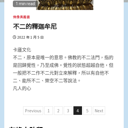
1 min read
佛像奧義書
不二的釋迦牟尼
2022 年 1 月 5 日
卡廬文化
不二，原本是唯一的意思。佛教的不二法門，指的
是回歸覺性，乃至成佛。覺性的狀態超越自他，但
一般把不二作不二元對立來解釋，所以有自他不
二、能所不二、樂空不二等說法。
凡人的心
文
Previous
1
2
3
4
5
Next
章