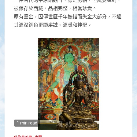
被保存於西藏，品相完整，相當珍貴。
原有鎏金，因傳世歷千年撫惜而失金大部分，不過
其溫潤銅色更顯虔誠、溫暖和神聖。
1 min read
佛像奧義書
專題