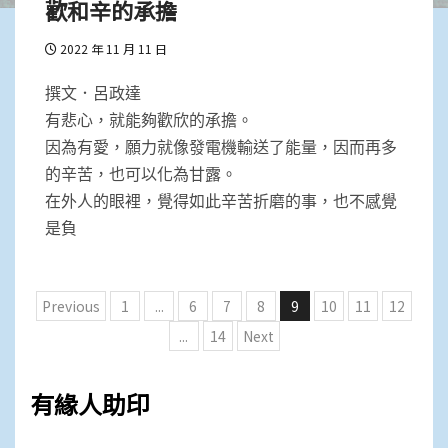
歡和辛的承擔
2022 年 11 月 11 日
撰文．呂政達
有悲心，就能夠歡欣的承擔。
因為有愛，願力就像發電機輸送了能量，因而再多
的辛苦，也可以化為甘露。
在外人的眼裡，覺得如此辛苦折磨的事，也不感覺
是負
文
Previous
1
...
6
7
8
9
10
11
12
章
...
14
Next
分
頁
有緣人助印