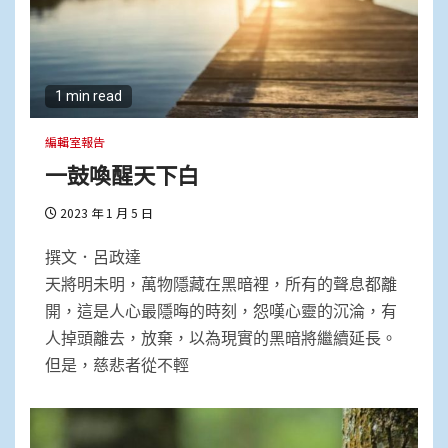
1 min read
編輯室報告
一鼓喚醒天下白
2023 年 1 月 5 日
撰文．呂政達
天將明未明，萬物隱藏在黑暗裡，所有的聲息都離
開，這是人心最隱晦的時刻，怨嘆心靈的沉淪，有
人掉頭離去，放棄，以為現實的黑暗將繼續延長。
但是，慈悲者從不輕