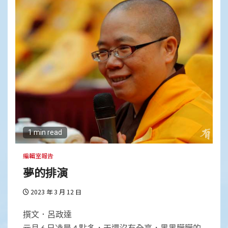
1 min read
編輯室報告
夢的排演
2023 年 3 月 12 日
撰文．呂政達
元月 6 日凌晨 4 點多，天還沒有全亮，黑黑朦朦的