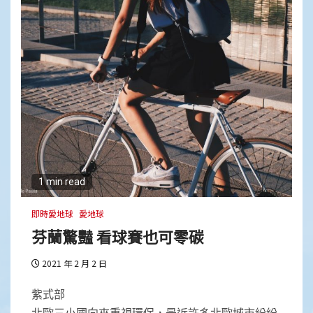
1 min read
即時愛地球
愛地球
芬蘭驚豔 看球賽也可零碳
2021 年 2 月 2 日
紫式部
北歐三小國向來重視環保，最近許多北歐城市紛紛