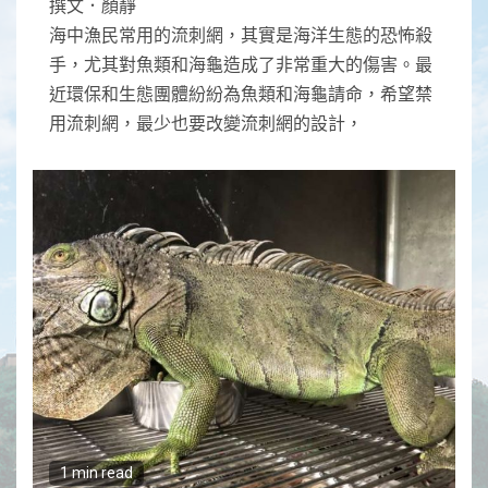
撰文．顏靜
海中漁民常用的流刺網，其實是海洋生態的恐怖殺
手，尤其對魚類和海龜造成了非常重大的傷害。最
近環保和生態團體紛紛為魚類和海龜請命，希望禁
用流刺網，最少也要改變流刺網的設計，
1 min read