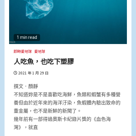
1 min read
即時愛地球
愛地球
人吃魚，也吃下塑膠
2021 年 1 月 29 日
撰文．顏靜
不知道妳是不是喜歡吃海鮮，魚類和蝦蟹有多種營
養但由於近年來的海洋汙染，魚蝦體內驗出致命的
重金屬，也不是新鮮的新聞了。
幾年前有一部得過奧斯卡紀錄片獎的《血色海
灣》，就直