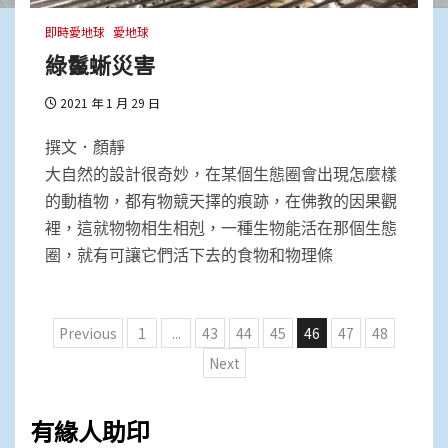
即時愛地球
愛地球
綠鬣蜥災害
2021 年 1 月 29 日
撰文．顏靜
大自然的設計很奇妙，在某個生態圈會出現怎麼樣
的動植物，都有物競天擇的痕跡，在佛教的因果觀
裡，這就物物相生相剋，一種生物能活在那個生態
圈，就有可讓它們活下去的食物和物理條
文
Previous
1
...
43
44
45
46
47
48
章
Next
分
頁
有緣人助印