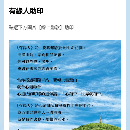
分
頁
有緣人助印
點選下方圖片【線上繳款】助印