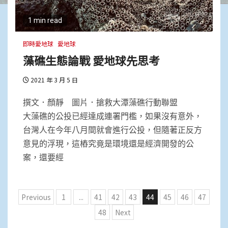
1 min read
即時愛地球
愛地球
藻礁生態論戰 愛地球先思考
2021 年 3 月 5 日
撰文．顏靜 圖片．搶救大潭藻礁行動聯盟
大藻礁的公投已經達成連署門檻，如果沒有意外，
台灣人在今年八月間就會進行公投，但隨著正反方
意見的浮現，這樁究竟是環境還是經濟開發的公
案，還要經
文
Previous
1
...
41
42
43
44
45
46
47
章
48
Next