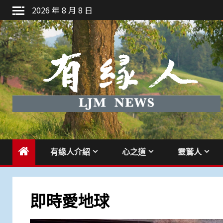
Skip
2026 年 8 月 8 日
to
content
有緣人介紹
心之道
靈鷲人
即時愛地球