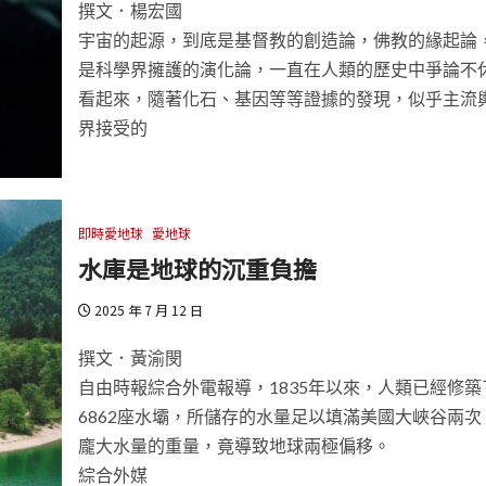
撰文．楊宏國
宇宙的起源，到底是基督教的創造論，佛教的緣起論
是科學界擁護的演化論，一直在人類的歷史中爭論不
看起來，隨著化石、基因等等證據的發現，似乎主流
界接受的
即時愛地球
愛地球
水庫是地球的沉重負擔
2025 年 7 月 12 日
撰文．黃渝閔
自由時報綜合外電報導，1835年以來，人類已經修築
6862座水壩，所儲存的水量足以填滿美國大峽谷兩次
龐大水量的重量，竟導致地球兩極偏移。
綜合外媒