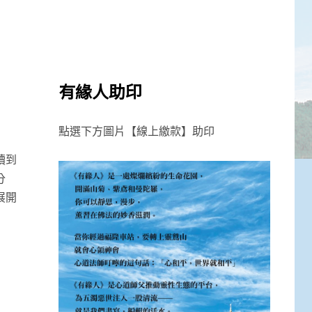
有緣人助印
點選下方圖片【線上繳款】助印
讀到
分
展開