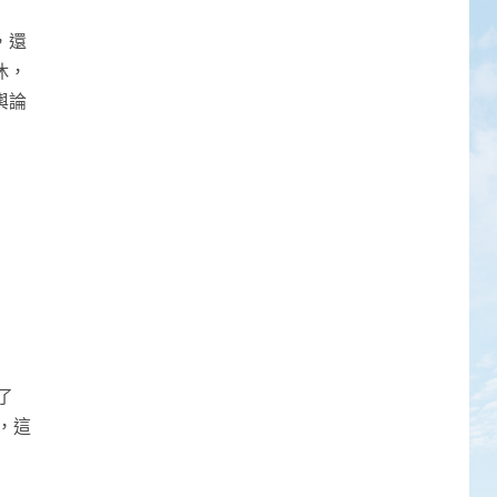
，還
休，
輿論
了
，這