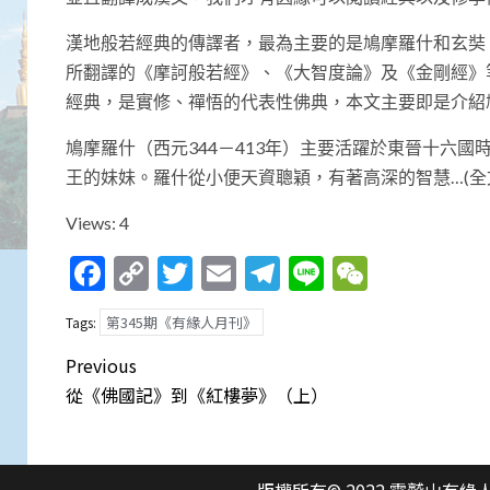
漢地般若經典的傳譯者，最為主要的是鳩摩羅什和玄奘
所翻譯的《摩訶般若經》、《大智度論》及《金剛經》
經典，是實修、禪悟的代表性佛典，本文主要即是介紹
鳩摩羅什（西元344－413年）主要活躍於東晉十六
王的妹妹。羅什從小便天資聰穎，有著高深的智慧…(全
Views: 4
Facebook
Copy
Twitter
Email
Telegram
Line
WeCha
Link
第345期《有緣人月刊》
Tags:
Post
Previous
navigation
從《佛國記》到《紅樓夢》（上）