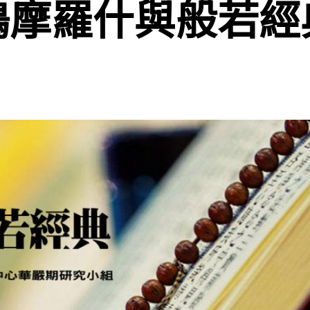
鳩摩羅什與般若經