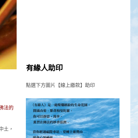
有緣人助印
點選下方圖片【線上繳款】助印
佛法的
中土，