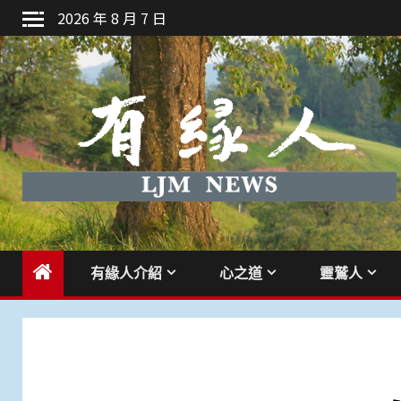
Skip
2026 年 8 月 7 日
to
content
有緣人介紹
心之道
靈鷲人