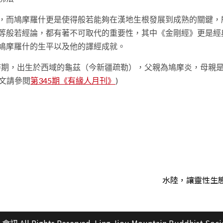
，而鳩摩羅什更是使得般若能夠在漢地生根發展到成熟的關鍵，
等般若經論，都有著不可取代的重要性，其中《金剛經》更是經
鳩摩羅什的生平以及他的譯經成就。
國時期，出生於西域的龜茲（今新疆疏勒），父親為鳩摩炎，母親
文請參閱
第345期《有緣人月刊》
)
t
水陸，讓靈性生