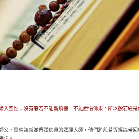
t
證入空性；沒有般若不能斷煩惱，不能證悟佛果。所以般若經是
師父，還應該感謝傳譯佛典的譯經大師，他們將般若等經論帶回
佛法。